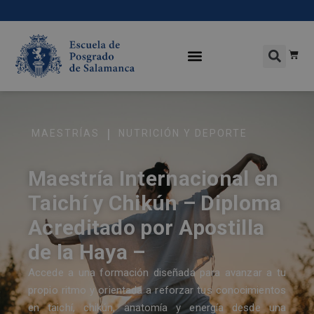
|
MAESTRÍAS
NUTRICIÓN Y DEPORTE
Maestría Internacional en
Taichí y Chikún – Diploma
Acreditado por Apostilla
de la Haya –
Accede a una formación diseñada para avanzar a tu
propio ritmo y orientada a reforzar tus conocimientos
en taichí, chikún, anatomía y energía desde una