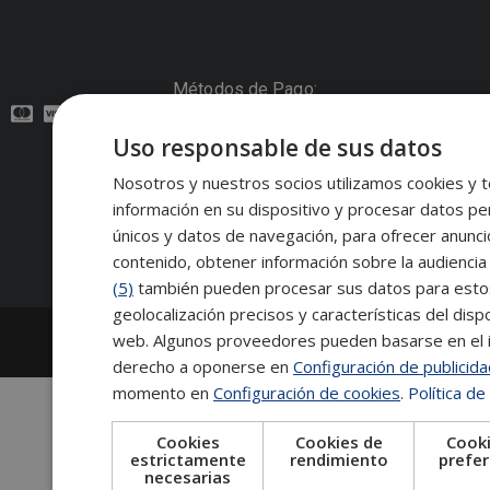
Métodos de Pago:
Uso responsable de sus datos
Contacto:
Nosotros y nuestros socios utilizamos cookies y t
información en su dispositivo y procesar datos pe
Síguenos:
únicos y datos de navegación, para ofrecer anunci
contenido, obtener información sobre la audiencia 
(5)
también pueden procesar sus datos para estos y
geolocalización precisos y características del dispo
2026
Escuela de Posgrado de Salamanca
web. Algunos proveedores pueden basarse en el in
Información legal
|
Tablón de anuncios
derecho a oponerse en
Configuración de publicid
momento en
Configuración de cookies
.
Política de
Cookies
Cookies de
Cooki
estrictamente
rendimiento
prefer
necesarias