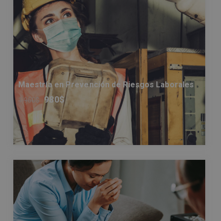
Maestría en Prevención de Riesgos Laborales
980
$
1.960
$