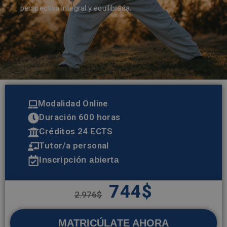
perspectiva integral y equilibrada.
Modalidad Online
Duración 600 horas
Créditos 24 ECTS
Tutor/a personal
Inscripción abierta
744
$
2.976
$
MATRICÚLATE AHORA