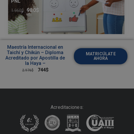
PNL
980
$
1.960
$
Maestría Internacional en
Taichí y Chikún – Diploma
MATRICÚLATE
Acreditado por Apostilla de
AHORA
la Haya –
744
$
2.976
$
Acreditaciones: