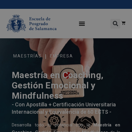
|
MAESTRÍAS
EMPRESA
Maestría en Coaching,
Gestión Emocional y
Mindfulness
- Con Apostilla + Certificación Universitaria
Internacional y Equivalencia de 60 ECTS -
Desarrolla todo tu potencial con la
Maestría en