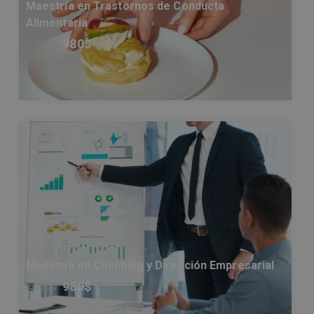
Maestría en Trastornos de Conducta
Alimentaria
980
$
1.960
$
Maestría en Coaching y Dirección Empresarial
980
$
1.960
$