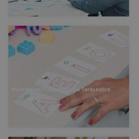
Maestría en Psicopedagogía Terapéutica
980
$
1.960
$