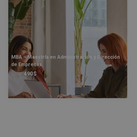
MBA – Maestría en Administración y Dirección
de Empresas
490
$
980
$