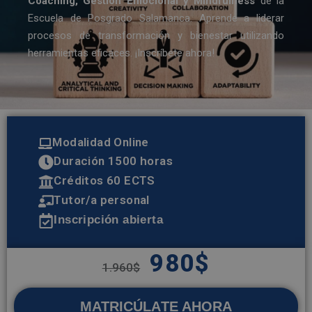
Coaching, Gestión Emocional y Mindfulness
de la
Escuela de Posgrado Salamanca. Aprende a liderar
procesos de transformación y bienestar utilizando
herramientas eficaces. ¡Inscríbete ahora!
Modalidad Online
Duración 1500 horas
Créditos 60 ECTS
Tutor/a personal
Inscripción abierta
980
$
1.960
$
MATRICÚLATE AHORA