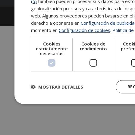
(5)
también pueden procesar sus datos para estos y
geolocalización precisos y características del dispo
2026
Escuela de Posgrado de Salamanca
web. Algunos proveedores pueden basarse en el in
Información legal
|
Tablón de anuncios
derecho a oponerse en
Configuración de publicid
momento en
Configuración de cookies
.
Política de
Cookies
Cookies de
Cooki
estrictamente
rendimiento
prefer
necesarias
MOSTRAR DETALLES
RE