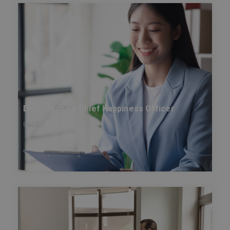
Diplomado en Chief Happiness Officer
490
$
980
$