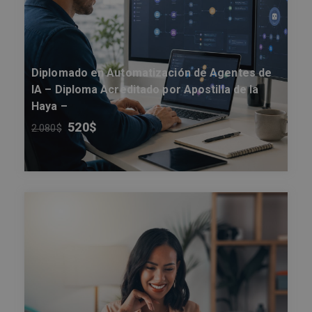
Diplomado en Automatización de Agentes de
IA – Diploma Acreditado por Apostilla de la
Haya –
520
$
2.080
$