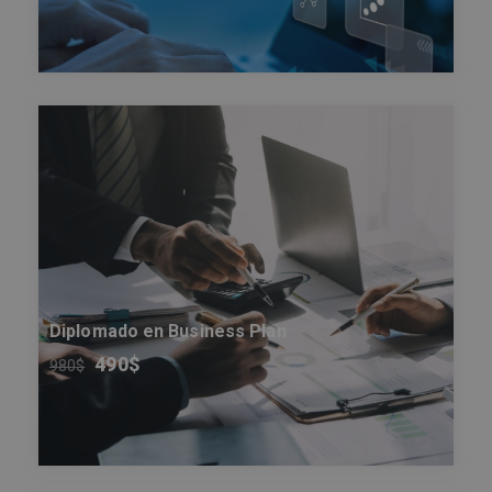
Diplomado en Business Plan
490
$
980
$