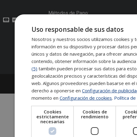
:
Métodos de Pago:
Uso responsable de sus datos
Contacto:
Nosotros y nuestros socios utilizamos cookies y t
información en su dispositivo y procesar datos pe
Síguenos:
únicos y datos de navegación, para ofrecer anunci
contenido, obtener información sobre la audiencia 
(5)
también pueden procesar sus datos para estos y
geolocalización precisos y características del dispo
2026
Escuela de Posgrado de Salamanca
web. Algunos proveedores pueden basarse en el in
Información legal
|
Tablón de anuncios
derecho a oponerse en
Configuración de publicid
momento en
Configuración de cookies
.
Política de
Cookies
Cookies de
Cooki
estrictamente
rendimiento
prefer
necesarias