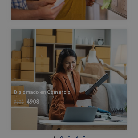
Diplomado en Comercio
490
$
980
$