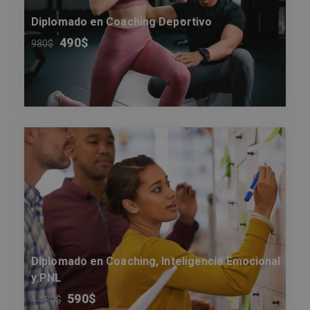
Diplomado en Coaching Deportivo
490
$
980
$
Diplomado en Coaching, Inteligencia Emocional
y PNL
590
$
1.180
$