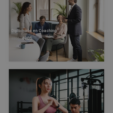
Diplomado en Coaching
490
$
980
$