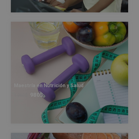
Maestría en Nutrición y Salud
980
$
1.960
$