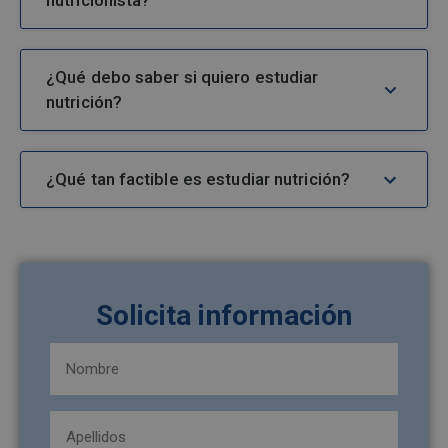
nutricionista?
¿Qué debo saber si quiero estudiar
nutrición?
¿Qué tan factible es estudiar nutrición?
Solicita información
Nombre
y
apellidos
Apellidos
(Obligatorio)
(Obligatorio)