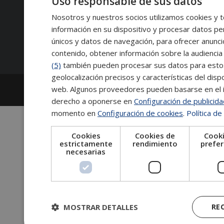
Uso responsable de sus datos
Contacto:
Nosotros y nuestros socios utilizamos cookies y t
información en su dispositivo y procesar datos pe
Síguenos:
únicos y datos de navegación, para ofrecer anunci
contenido, obtener información sobre la audiencia 
(5)
también pueden procesar sus datos para estos y
geolocalización precisos y características del dispo
2026
Escuela de Posgrado de Salamanca
web. Algunos proveedores pueden basarse en el in
Información legal
|
Tablón de anuncios
derecho a oponerse en
Configuración de publicid
momento en
Configuración de cookies
.
Política de
Cookies
Cookies de
Cooki
estrictamente
rendimiento
prefer
necesarias
MOSTRAR DETALLES
RE