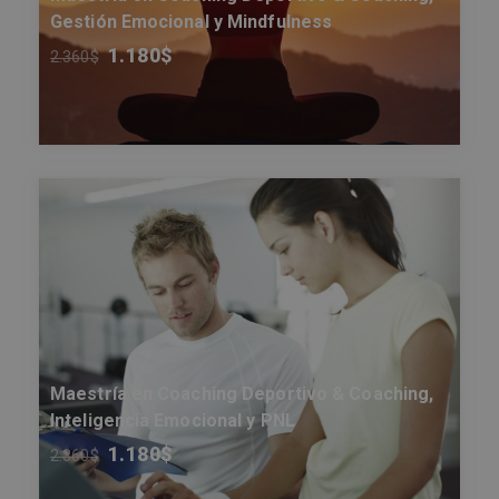
Gestión Emocional y Mindfulness
1.180
$
2.360
$
Maestría en Coaching Deportivo & Coaching,
Inteligencia Emocional y PNL
1.180
$
2.360
$