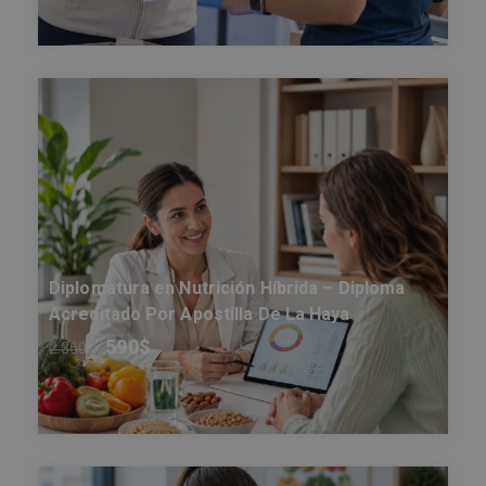
Diplomatura en Nutrición Híbrida – Diploma
Acreditado Por Apostilla De La Haya
590
$
2.360
$