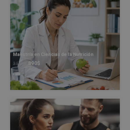
Maestría en Ciencias de la Nutrición
890
$
3.560
$