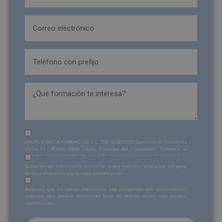
Email
(Obligatorio)
Teléfono
(Obligatorio)
formacion_interesa
Sin
GRUPO ESNECA FORMACIÓN, S.L., CIF: B25825357, Domicilio: C/ Comtessa
nombre
Elvira 13 - Altillo, 25008 Lleida. Finalidad del Tratamiento: Tratamos la
información que nos facilita con el fin de enviarle correos electrónicos de
Sin
(Obligatorio)
tipo comercial relacionado con los productos ofrecidos y otros tipo de
Desea recibir información comercial sobre nuestros productos por parte
productos que fueran de su interés. Legitimación del tratamiento:
nombre
de otras empresas que forman nuestro grupo:
Consentimiento del interesado. Derechos: Puede ejercitar sus derechos
Sin
identificándose suficientemente, dirigiéndose a la dirección
Autorizo que mi correo electrónico sea compartido con colaboradores
admin@grupoesneca.com
. Para más información consulte nuestra
nombre
externos para generar audiencias (esto no implica recibir más correos
Política de Privacidad. Desea recibir información comercial (vía telefónica
electrónicos):
y/o email):