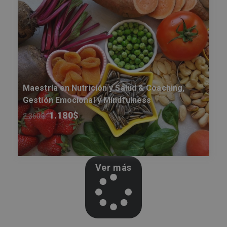
Maestría en Nutrición y Salud & Coaching,
Gestión Emocional y Mindfulness
1.180
$
2.360
$
Ver más