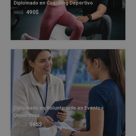
Diplomado en Coaching Deportivo
490
$
980
$
Diplomado en Voluntariado en Eventos
Deportivos
595
$
2.380
$