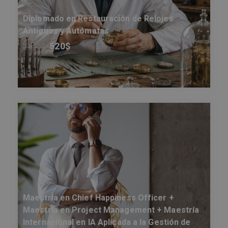
Diplomado en Restauración de Relojes
Antiguos y Autómatas
520
$
2.080
$
Maestría en Chief Happiness Officer +
Maestría en Project Management + Maestría
Internacional en IA Aplicada a la Gestión de