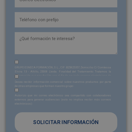
(Obligatorio)
Teléfono
(Obligatorio)
formacion_interesa
Sin
GRUPO ESNECA FORMACIÓN, S.L., CIF: B25825357, Domicilio: C/ Comtessa
nombre
Elvira 13 - Altillo, 25008 Lleida. Finalidad del Tratamiento: Tratamos la
información que nos facilita con el fin de enviarle correos electrónicos de
Sin
(Obligatorio)
tipo comercial relacionado con los productos ofrecidos y otros tipo de
Desea recibir información comercial sobre nuestros productos por parte
productos que fueran de su interés. Legitimación del tratamiento:
nombre
de otras empresas que forman nuestro grupo:
Consentimiento del interesado. Derechos: Puede ejercitar sus derechos
Sin
identificándose suficientemente, dirigiéndose a la dirección
Autorizo que mi correo electrónico sea compartido con colaboradores
admin@grupoesneca.com
. Para más información consulte nuestra
nombre
externos para generar audiencias (esto no implica recibir más correos
Política de Privacidad. Desea recibir información comercial (vía telefónica
electrónicos):
y/o email):