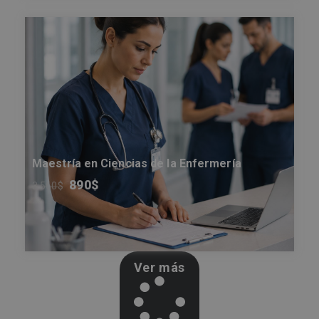
Maestría en Ciencias de la Enfermería
890
$
3.560
$
Ver más