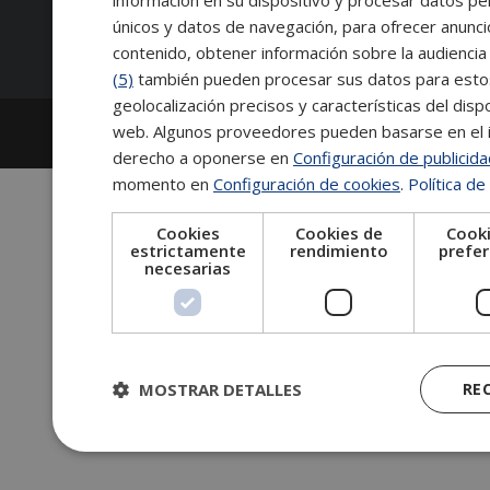
información en su dispositivo y procesar datos pe
Síguenos:
únicos y datos de navegación, para ofrecer anunci
contenido, obtener información sobre la audiencia 
(5)
también pueden procesar sus datos para estos y
geolocalización precisos y características del dispo
2026
Escuela de Posgrado de Salamanca
web. Algunos proveedores pueden basarse en el in
Información legal
|
Tablón de anuncios
derecho a oponerse en
Configuración de publicid
momento en
Configuración de cookies
.
Política de
Cookies
Cookies de
Cooki
estrictamente
rendimiento
prefer
necesarias
MOSTRAR DETALLES
RE