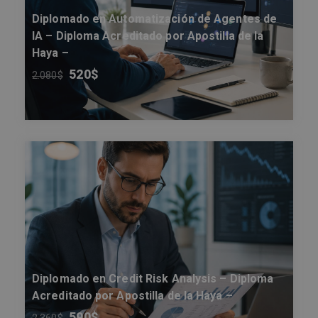
Diplomado en Automatización de Agentes de
IA – Diploma Acreditado por Apostilla de la
Haya –
520
$
2.080
$
Diplomado en Credit Risk Analysis – Diploma
Acreditado por Apostilla de la Haya –
590
$