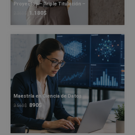
Proyectos – Triple Titulación –
1.180
$
2.360
$
Maestría en Ciencia de Datos
890
$
3.560
$