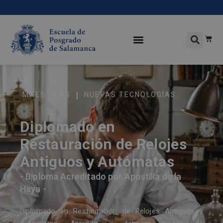
|
MAESTRÍAS
NUEVAS TECNOLOGÍAS
Diplomado en
Restauración de Relojes
Antiguos y Autómatas
- Diploma Acreditado por Apostilla de la
Haya -
Diplomado en Restauración de Relojes Antiguos y