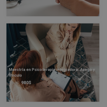
Maestría en Psicoterapia integradora. Apego y
Vínculo
980
$
1.960
$