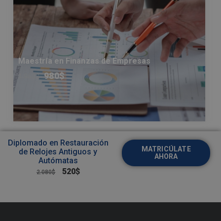
Maestría en Finanzas de Empresas
980
$
1.960
$
Diplomado en Restauración
MATRICÚLATE
de Relojes Antiguos y
AHORA
Autómatas
520
$
2.080
$