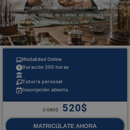
Autómatas. Aprende a fabricar piezas de
micromecánica, reparar maquinaria histórica y aplicar
técnicas de control de calidad en restauración de
relojes en una formación online flexible.
Modalidad Online
Duración 300 horas
Tutor/a personal
Inscripción abierta
520
$
2.080
$
MATRICÚLATE AHORA