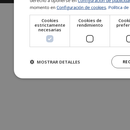
derecho a oponerse en
Configuración de publicid
momento en
Configuración de cookies
.
Política de
Cookies
Cookies de
Cooki
estrictamente
rendimiento
prefer
necesarias
MOSTRAR DETALLES
RE