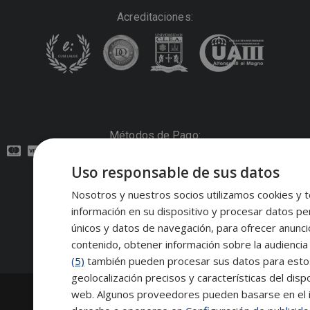
Acreditaciones:
Métodos de Pago:
Uso responsable de sus datos
Contacto:
Nosotros y nuestros socios utilizamos cookies y t
información en su dispositivo y procesar datos pe
Síguenos:
únicos y datos de navegación, para ofrecer anunci
contenido, obtener información sobre la audiencia 
(5)
también pueden procesar sus datos para estos y
geolocalización precisos y características del dispo
2026
Escuela de Posgrado de Salamanca
web. Algunos proveedores pueden basarse en el in
Información legal
|
Tablón de anuncios