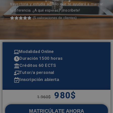
trayectoria y estudia aquello que te ayudará a marcar
la diferencia. ¿A qué esperas? ¡Inscríbete!
(
5
valoraciones de clientes)
Valorado
5
con
5.00
de
5 en base
a
valoracione
s de
clientes
Modalidad Online
Duración 1500 horas
Créditos 60 ECTS
Tutor/a personal
Inscripción abierta
980
$
1.960
$
MATRICÚLATE AHORA