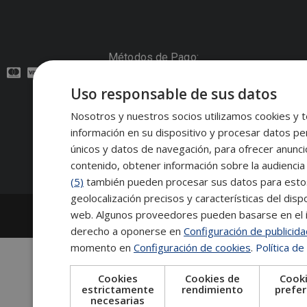
Métodos de Pago:
Uso responsable de sus datos
Contacto:
Nosotros y nuestros socios utilizamos cookies y t
información en su dispositivo y procesar datos pe
Síguenos:
únicos y datos de navegación, para ofrecer anunci
contenido, obtener información sobre la audiencia 
(5)
también pueden procesar sus datos para estos y
geolocalización precisos y características del dispo
2026
Escuela de Posgrado de Salamanca
web. Algunos proveedores pueden basarse en el in
Información legal
|
Tablón de anuncios
derecho a oponerse en
Configuración de publicid
momento en
Configuración de cookies
.
Política de
Cookies
Cookies de
Cooki
estrictamente
rendimiento
prefer
necesarias