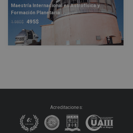
Maestría Internacional en Astrofísica y
Formación Planetaria
495
$
1.980
$
Acreditaciones: