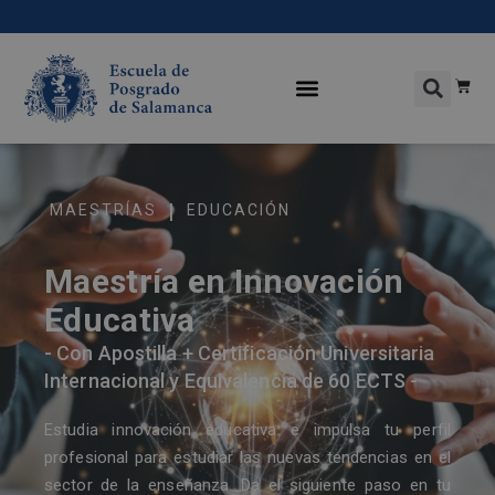
|
MAESTRÍAS
EDUCACIÓN
Maestría en Innovación
Educativa
- Con Apostilla + Certificación Universitaria
Internacional y Equivalencia de 60 ECTS -
Estudia innovación educativa e impulsa tu perfil
profesional para estudiar las nuevas tendencias en el
sector de la enseñanza. Da el siguiente paso en tu