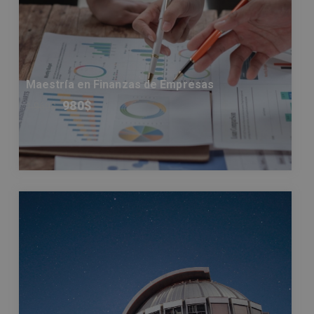
Maestría en Finanzas de Empresas
980
$
1.960
$