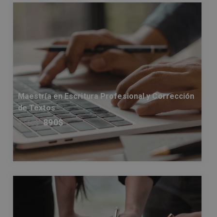
Maestría en Escritura Profesional y Corrección
de Textos
890
$
3.560
$