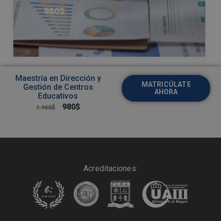
980
$
1.960
$
Maestría en Dirección y
MATRICÚLATE
Gestión de Centros
AHORA
Educativos
980
$
1.960
$
Acreditaciones: