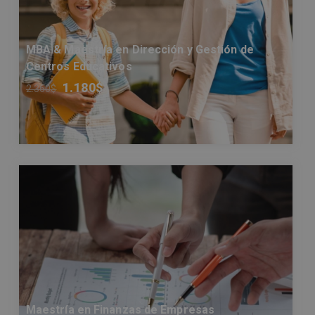
MBA & Maestría en Dirección y Gestión de
Centros Educativos
1.180
$
2.360
$
Maestría en Finanzas de Empresas