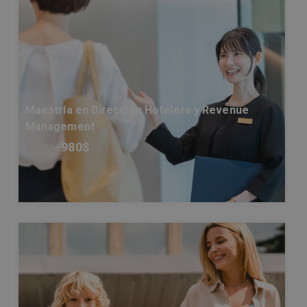
Maestría en Dirección Hotelera y Revenue
Management
980
$
1.960
$