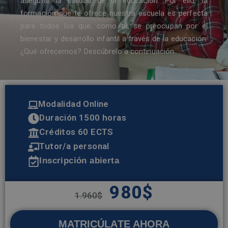
asegurar la calidad de la educación. Por ello, la
formación que te ofrece nuestra escuela es perfecta
para todos los que, como tú, se preocupan por el
bienestar y desarrollo infantil a través de la educación.
¿Qué ofrecemos? Descúbrelo a continuación.
Modalidad Online
Duración 1500 horas
Créditos 60 ECTS
Tutor/a personal
Inscripción abierta
980
$
1.960
$
MATRICÚLATE AHORA