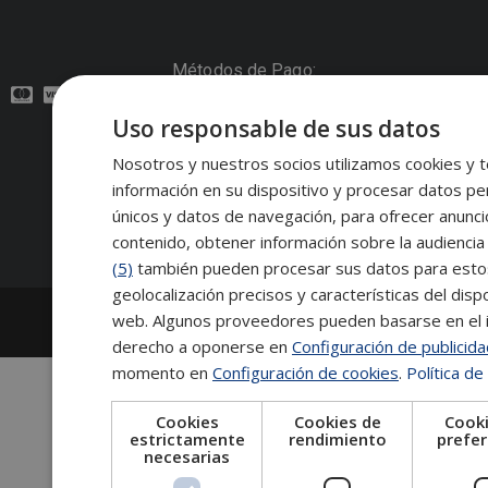
Métodos de Pago:
Uso responsable de sus datos
Contacto:
Nosotros y nuestros socios utilizamos cookies y t
información en su dispositivo y procesar datos pe
Síguenos:
únicos y datos de navegación, para ofrecer anunci
contenido, obtener información sobre la audiencia 
(5)
también pueden procesar sus datos para estos y
geolocalización precisos y características del dispo
2026
Escuela de Posgrado de Salamanca
web. Algunos proveedores pueden basarse en el in
Información legal
|
Tablón de anuncios
derecho a oponerse en
Configuración de publicid
momento en
Configuración de cookies
.
Política de
Cookies
Cookies de
Cooki
estrictamente
rendimiento
prefer
necesarias