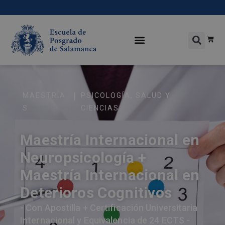
|
MAESTRÍA
PSICOLOGÍA
,
SALUD Y
S
CIENCIAS
Maestría Internacional en
Neuropsicología +
Maestría Internacional en
Deterioros Cognitivos
- Con Apostilla + Certificación Universitaria
Internacional y Equivalencia de 24 ECTS -