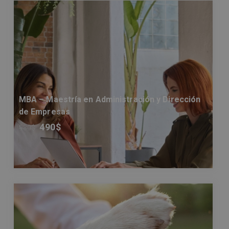
MBA – Maestría en Administración y Dirección
de Empresas
490
$
980
$