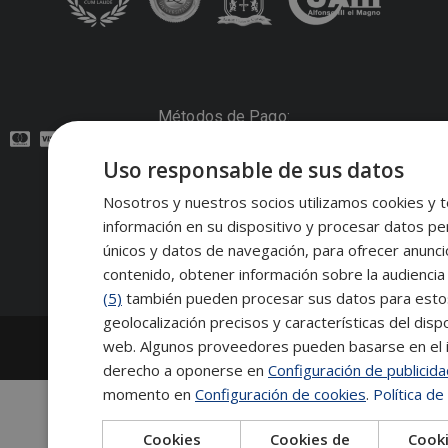
Métodos de Pago:
Uso responsable de sus datos
Contacto:
Nosotros y nuestros socios utilizamos cookies y t
información en su dispositivo y procesar datos pe
Síguenos:
únicos y datos de navegación, para ofrecer anunci
contenido, obtener información sobre la audiencia 
(5)
también pueden procesar sus datos para estos y
geolocalización precisos y características del dispo
2026
Escuela de Posgrado de Salamanca
web. Algunos proveedores pueden basarse en el in
Información legal
|
Tablón de anuncios
derecho a oponerse en
Configuración de publicid
momento en
Configuración de cookies
.
Política de
Cookies
Cookies de
Cooki