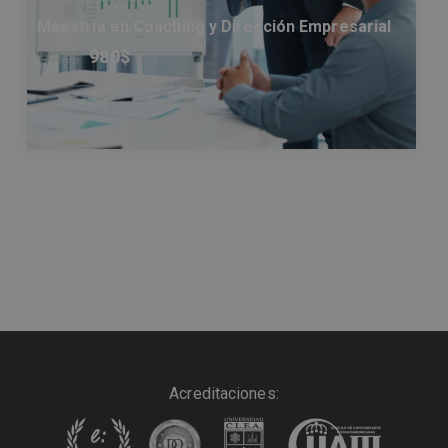
Maestría en Coaching y Dirección Empresarial
980
$
1.960
$
Acreditaciones: