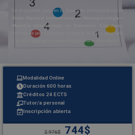
Da el siguiente paso en tu desarrollo profesional con la
doble
Maestría Internacional en Neuropsicología +
Maestría Internacional en Deterioros Cognitivos
.
Disfruta de una formación completa, flexible y adaptada
a tu ritmo gracias a la metodología online. ¡Inscríbete!
Modalidad Online
Duración 600 horas
Créditos 24 ECTS
Tutor/a personal
Inscripción abierta
744
$
2.976
$