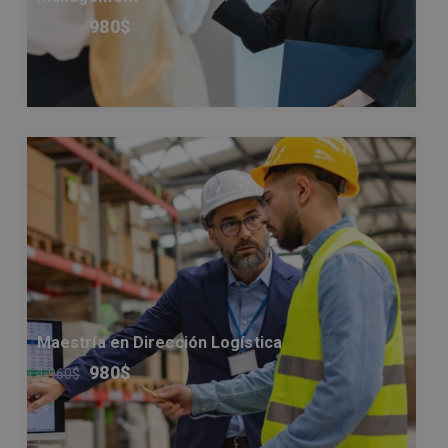
980
$
1.960
$
Maestría en Dirección Logística
980
$
1.960
$