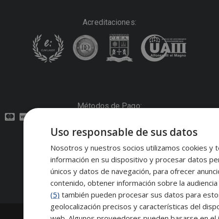
Acreditaciones:
Métodos de Pago:
Uso responsable de sus datos
Contacto:
Nosotros y nuestros socios utilizamos cookies y t
información en su dispositivo y procesar datos pe
Síguenos:
únicos y datos de navegación, para ofrecer anunci
contenido, obtener información sobre la audiencia 
(5)
también pueden procesar sus datos para estos y
geolocalización precisos y características del dispo
2026
Escuela de Posgrado de Salamanca
web. Algunos proveedores pueden basarse en el in