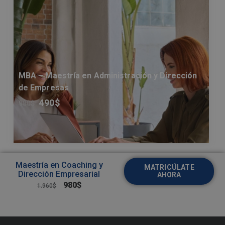
MBA – Maestría en Administración y Dirección
de Empresas
490
$
980
$
Maestría en Coaching y
MATRICÚLATE
Dirección Empresarial
AHORA
980
$
1.960
$