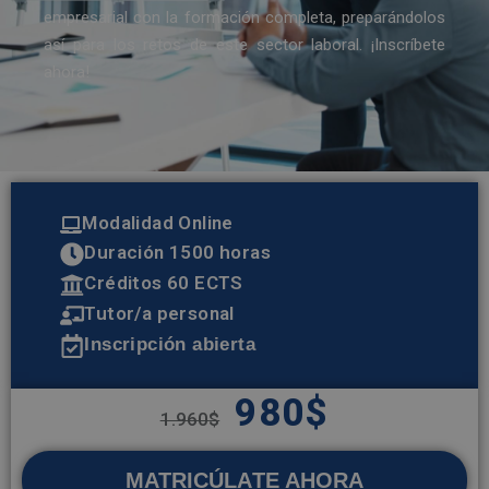
empresarial con la formación completa, preparándolos
así para los retos de este sector laboral. ¡Inscríbete
ahora!
Modalidad Online
Duración 1500 horas
Créditos 60 ECTS
Tutor/a personal
Inscripción abierta
980
$
1.960
$
MATRICÚLATE AHORA