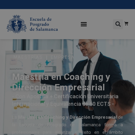
|
MAESTRÍAS
EMPRESA
Maestría en Coaching y
Dirección Empresarial
- Con Apostilla + Certificación Universitaria
Internacional y Equivalencia de 60 ECTS -
La
Maestría en Coaching y Dirección Empresarial
de
la Escuela de Posgrado de Salamanca forma a
profesionales para alcanzar el éxito en el ámbito