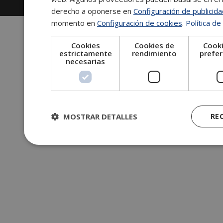
Información legal
|
Tablón de anuncios
derecho a oponerse en
Configuración de publicid
momento en
Configuración de cookies
.
Política de
Cookies
Cookies de
Cooki
estrictamente
rendimiento
prefer
necesarias
MOSTRAR DETALLES
RE