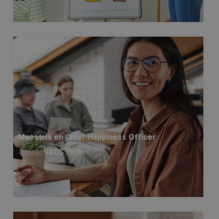
Maestría en Chief Happiness Officer
980
$
1.960
$