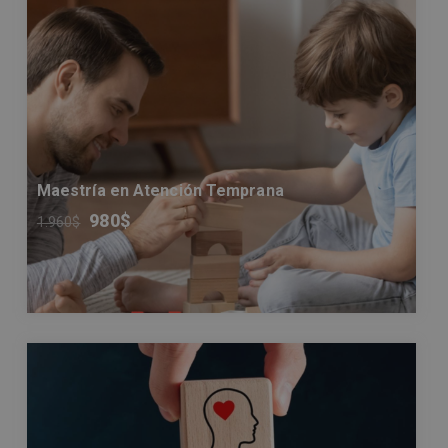
Maestría en Atención Temprana
980
$
1.960
$