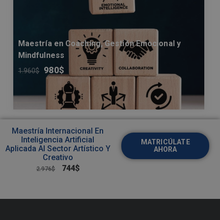
Maestría en Coaching, Gestión Emocional y
Mindfulness
980
$
1.960
$
Maestría Internacional En
Inteligencia Artificial
MATRICÚLATE
Aplicada Al Sector Artístico Y
AHORA
Creativo
744
$
2.976
$