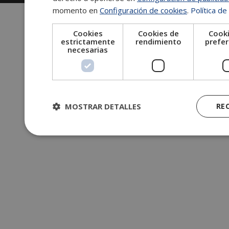
momento en
Configuración de cookies
.
Política de
Cookies
Cookies de
Cooki
estrictamente
rendimiento
prefer
necesarias
MOSTRAR DETALLES
RE