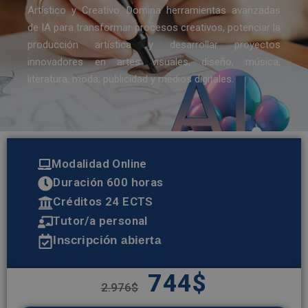
Artístico y Creativo. Domina herramientas avanzadas
de IA para transformar procesos creativos, potenciar la
producción artística y desarrollar proyectos
innovadores en artes visuales, diseño, música,
literatura, moda, publicidad y medios digitales.
Modalidad Online
Duración 600 horas
Créditos 24 ECTS
Tutor/a personal
Inscripción abierta
744
$
2.976
$