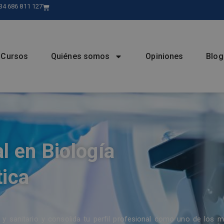
34 686 811 127
Cursos
Quiénes somos
Opiniones
Blog
l en Biología
tica
 y sanitario y consolida tu perfil profesional como uno de los 