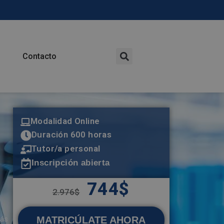
Contacto
Modalidad Online
Duración 600 horas
Tutor/a personal
Inscripción abierta
744
$
2.976
$
MATRICÚLATE AHORA
más