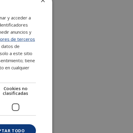
×
nar y acceder a
dentificadores
medir anuncios y
ores de terceros
e datos de
solo a este sitio
entimiento; tiene
to en cualquier
Cookies no
clasificadas
PTAR TODO