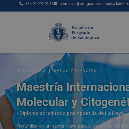
+34 91 005 92 36
comercial@posgradosalamanca.lat
+
|
MAESTRÍAS
SALUD Y CIENCIAS
Maestría Internaciona
Molecular y Citogené
- Diploma acreditado por Apostilla de La Haya -
Profundiza en un sector clave para el desarrollo médico