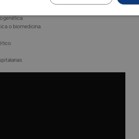
a molecular.
togenética.
ica o biomedicina.
ético.
pitalarias.