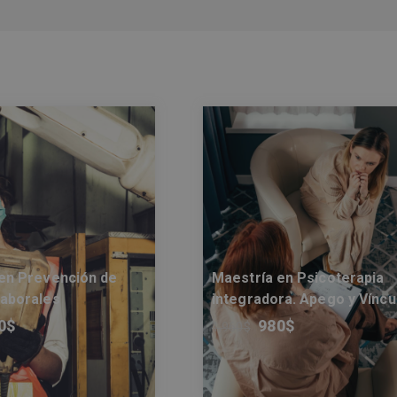
en Prevención de
Maestría en Psicoterapia
Laborales
integradora. Apego y Víncu
0
$
980
$
1.960
$