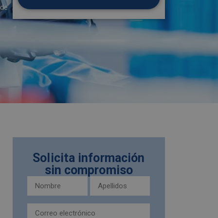
 de
Solicita información
sin compromiso
Nombre
Apellidos
y
(Obligatorio)
apellidos
Email
(Obligatorio)