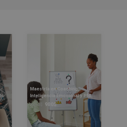
Maestría en Coaching,
lo
Inteligencia Emocional y PNL
980
$
1.960
$