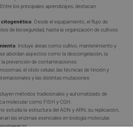
 Entre los principales aprendizajes, destacan:
 citogenético
. Desde el equipamiento, el flujo de
olos de bioseguridad, hasta la organización de cultivos
imiento
. Incluye áreas como cultivo, mantenimiento y
se abordan aspectos como la descongelación, la
y la prevención de contaminaciones.
osomas, el cliclo celular, las técnicas de tinción y
nternacionales y las distintas mutaciones
incluyen métodos tradicionales y automatizado de
tica molecular como FISH y CGH.
mno estudia la estructura del ADN y ARN, su replicación,
inan las enzimas esenciales en biología molecular,
poisomerasas.