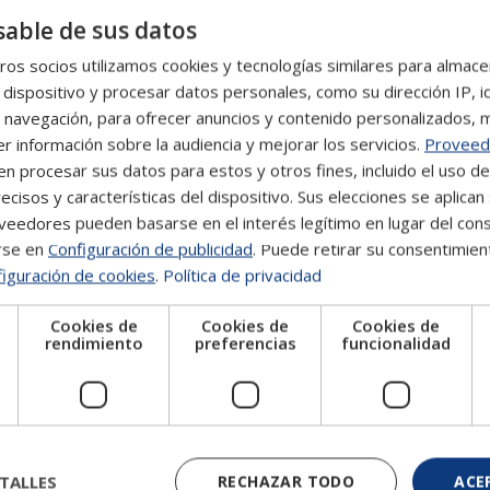
e abordan diversas técnicas de aislamiento de ácidos
able de sus datos
s y otras muestras biológicas.
 Incluye el aprendizaje de la reacción en cadena de
os socios utilizamos cookies y tecnologías similares para almace
 dispositivo y procesar datos personales, como su dirección IP, i
Los alumnos aprenden cómo interpretar los resultados
 navegación, para ofrecer anuncios y contenido personalizados, 
isis cuantitativo.
r información sobre la audiencia y mejorar los servicios.
Proveed
icas de secuenciación de primera, segunda y tercera
 procesar sus datos para estos y otros fines, incluido el uso d
estrategias bioinformáticas para interpretar datos
ecisos y características del dispositivo. Sus elecciones se aplican 
eedores pueden basarse en el interés legítimo en lugar del cons
r
. La formación incluye técnicas utilizadas en genética
rse en
Configuración de publicidad
. Puede retirar su consentimien
N mitocondrial y cromosoma Y. También se enseñan
iguración de cookies
.
Política de privacidad
cación de restos humanos y estudios de filiación.
Cookies de
Cookies de
Cookies de
e
rendimiento
preferencias
funcionalidad
ón y experiencia en el sector suelen desarrollar sus
rabajo:
TALLES
RECHAZAR TODO
ACE