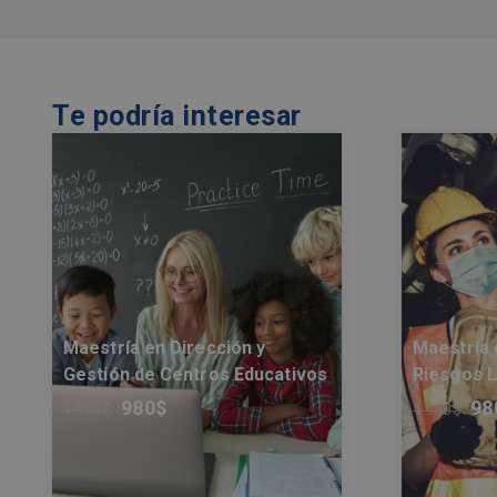
Te podría interesar
Maestría en Dirección y
Maestría 
Gestión de Centros Educativos
Riesgos 
980
$
98
1.960
$
1.960
$