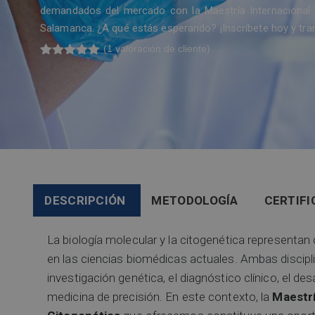
demandados del mercado con la Maestría Internacional 
Salamanca. ¿A qué estás esperando? ¡Inscríbete hoy y tra
(
1
valoración de cliente)
Valorado
1
con
5.00
de
5 en base
a
valoración
de un
cliente
DESCRIPCIÓN
METODOLOGÍA
CERTIFI
La biología molecular y la citogenética represent
en las ciencias biomédicas actuales. Ambas discipl
investigación genética, el diagnóstico clínico, el de
medicina de precisión. En este contexto, la
Maestrí