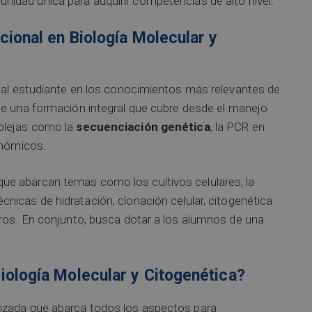
idad única para adquirir competencias de alto nivel.
cional en Biología Molecular y
r al estudiante en los conocimientos más relevantes de
 de una formación integral que cubre desde el manejo
mplejas como la
secuenciación genética
, la PCR en
enómicos.
ue abarcan temas como los cultivos celulares, la
técnicas de hidratación, clonación celular, citogenética
tros. En conjunto, busca dotar a los alumnos de una
iología Molecular y Citogenética?
nzada que abarca todos los aspectos para