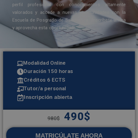
perfil profesional con conocimientos altamente
valorados y accede a nuevas oportunidades con la
Escuela de Posgrado de Salamanca. ¡Inscríbete ahora
y aprovecha esta oportunidad!
Modalidad Online
Duración 150 horas
Créditos 6 ECTS
Tutor/a personal
Inscripción abierta
490
$
980
$
MATRICÚLATE AHORA