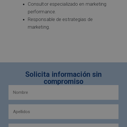
Consultor especializado en marketing
performance.
Responsable de estrategias de
marketing.
Solicita información sin
compromiso
Nombre
y
apellidos
Apellidos
(Obligatorio)
(Obligatorio)
Email