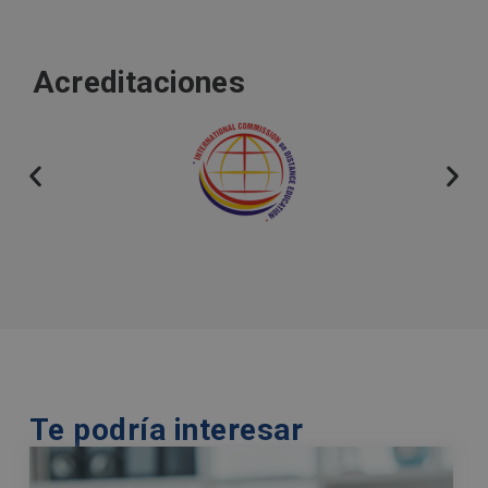
t
e
r
Acreditaciones
n
a
t
i
v
e
:
Te podría interesar