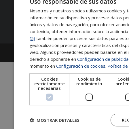
Uso responsable de sus datos
Contacto:
Nosotros y nuestros socios utilizamos cookies y t
información en su dispositivo y procesar datos pe
Síguenos:
únicos y datos de navegación, para ofrecer anunci
contenido, obtener información sobre la audiencia 
(5)
también pueden procesar sus datos para estos y
geolocalización precisos y características del dispo
2026
Escuela de Posgrado de Salamanca
web. Algunos proveedores pueden basarse en el in
Información legal
|
Tablón de anuncios
derecho a oponerse en
Configuración de publicid
momento en
Configuración de cookies
.
Política de
Cookies
Cookies de
Cooki
estrictamente
rendimiento
prefer
necesarias
MOSTRAR DETALLES
RE