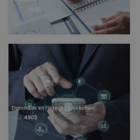
590
$
1.180
$
Diplomado en Fintech y Blockchain
490
$
980
$