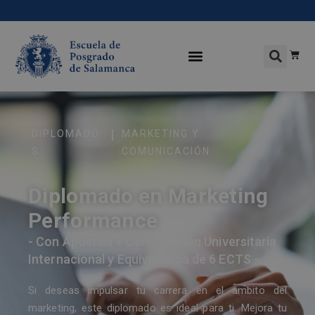
|
DIPLOMADO
MARKETING Y
S
COMUNICACIÓN
Diplomado en Marketing
Performance
- Con Apostilla + Certificación Universitaria
Internacional y Equivalencia de 6 ECTS -
Si deseas impulsar tu carrera en el ámbito del
marketing, este diplomado es ideal para ti. Mejora tu