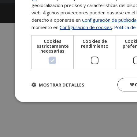
geolocalización precisos y características del dispo
2026
Escuela de Posgrado de Salamanca
web. Algunos proveedores pueden basarse en el in
Información legal
|
Tablón de anuncios
derecho a oponerse en
Configuración de publicid
momento en
Configuración de cookies
.
Política de
Cookies
Cookies de
Cooki
estrictamente
rendimiento
prefer
necesarias
MOSTRAR DETALLES
RE