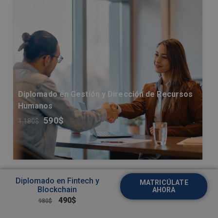
Diplomado en Gestión y Dirección de Recursos
Humanos
590
$
1.180
$
Diplomado en Fintech y
MATRICÚLATE
Blockchain
AHORA
490
$
980
$