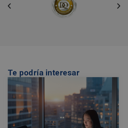
i
v
e
:
Te podría interesar