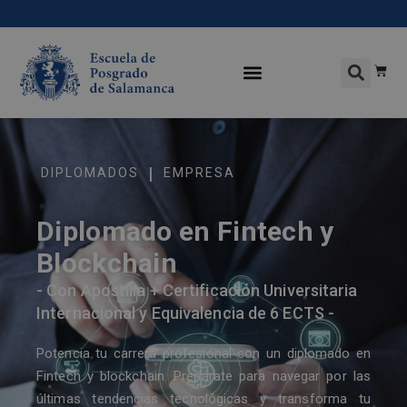
|
DIPLOMADOS
EMPRESA
Diplomado en Fintech y
Blockchain
- Con Apostilla + Certificación Universitaria
Internacional y Equivalencia de 6 ECTS -
Potencia tu carrera profesional con un diplomado en
Fintech y blockchain. Prepárate para navegar por las
últimas tendencias tecnológicas y transforma tu