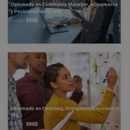
Diplomado en Community Manager, eCommerce
y Posicionamiento web
590
$
1.180
$
Diplomado en Coaching, Inteligencia Emocional y
PNL
590
$
1.180
$