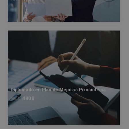
Diplomado en Plan de Mejoras Productivas
490
$
980
$