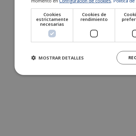
momento en
Configuración de cookies
.
Política de
Cookies
Cookies de
Cooki
estrictamente
rendimiento
prefer
necesarias
MOSTRAR DETALLES
RE