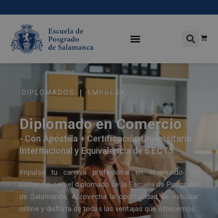
|
DIPLOMADOS
EMPRESA
Diplomado en Comercio
- Con Apostilla + Certificación Universitaria
Internacional y Equivalencia de 6 ECTS -
Impulsa tu carrera profesional en el mundo del
comercio con el diplomado de la Escuela de Posgrado
de Salamanca. Aprovecha la oportunidad de estudiar
online y disfruta de todas las ventajas que ofrecemos.