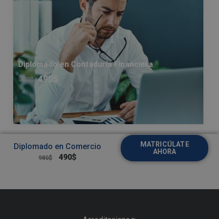
Diplomado en Contaduría Financiera
490
$
980
$
MATRICÚLATE
Diplomado en Comercio
AHORA
490
$
980
$