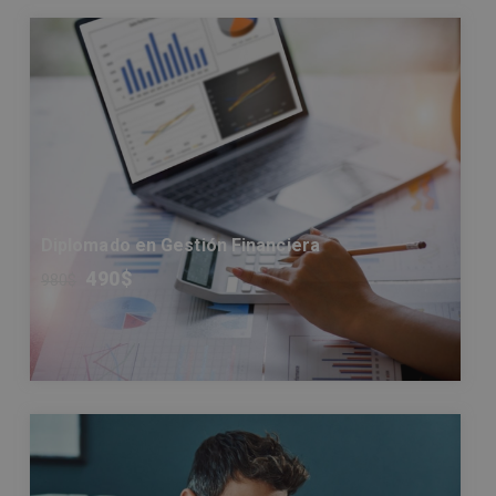
Diplomado en Gestión Financiera
490
$
980
$