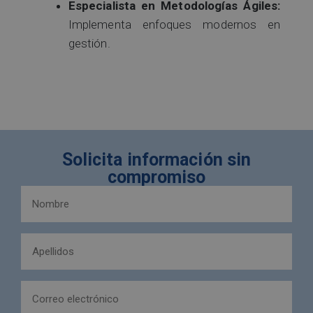
Especialista en Metodologías Ágiles:
Implementa enfoques modernos en
gestión.
Solicita información sin
compromiso
Nombre
y
apellidos
Apellidos
(Obligatorio)
(Obligatorio)
Email
(Obligatorio)