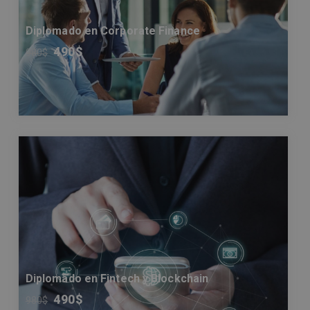
Diplomado en Corporate Finance
490
$
980
$
Diplomado en Fintech y Blockchain
490
$
980
$