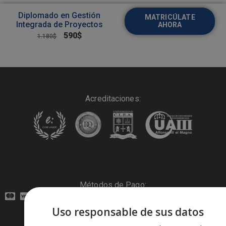
Diplomado en Gestión
MATRICÚLATE
Integrada de Proyectos
AHORA
590
$
1.180
$
Acreditaciones:
Métodos de Pago:
Uso responsable de sus datos
Contacto: