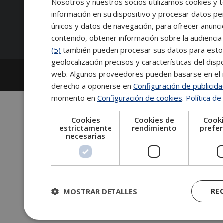
Nosotros y nuestros socios utilizamos cookies y t
información en su dispositivo y procesar datos pe
Síguenos:
únicos y datos de navegación, para ofrecer anunci
contenido, obtener información sobre la audiencia 
(5)
también pueden procesar sus datos para estos y
geolocalización precisos y características del dispo
2026
Escuela de Posgrado de Salamanca
web. Algunos proveedores pueden basarse en el in
Información legal
|
Tablón de anuncios
derecho a oponerse en
Configuración de publicid
momento en
Configuración de cookies
.
Política de
Cookies
Cookies de
Cooki
estrictamente
rendimiento
prefer
necesarias
MOSTRAR DETALLES
RE