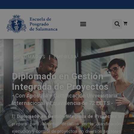
|
DIPLOMADOS
EMPRESA
Diplomado en Gestión
Integrada de Proyectos
- Con Apostilla + Certificación Universitaria
Internacional y Equivalencia de 72 ECTS -
El
Diplomado en Gestión Integrada de Proyectos
te
prepara para afrontar desafíos en la planificación,
ejecución y control de proyectos en diversos sectores.