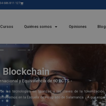
34 686 811 127
Cursos
Quiénes somos
Opiniones
Blog
y Blockchain
ternacional y Equivalencia de 60 ECTS -
de las tecnologías en finanzas y las claves de la tokenización
e ofrecemos en la Escuela de Posgrado de Salamanca. ¿A qué espe