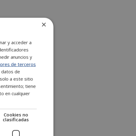
×
nar y acceder a
dentificadores
medir anuncios y
ores de terceros
e datos de
solo a este sitio
entimiento; tiene
to en cualquier
Cookies no
clasificadas