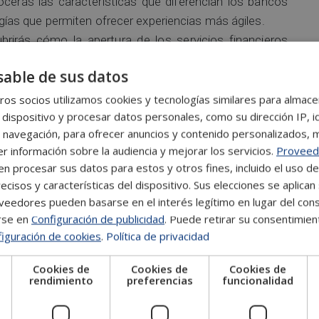
cerás las características que diferencian los bancos
logías que permiten ofrecer experiencias más ágiles.
brirás cómo la apertura de los servicios financieros
n de nuevos productos.
able de sus datos
s cómo funcionan las plataformas de inversión
s microinversiones y las distintas herramientas
os socios utilizamos cookies y tecnologías similares para almace
 dispositivo y procesar datos personales, como su dirección IP, i
 navegación, para ofrecer anuncios y contenido personalizados, 
nalizarás las soluciones tecnológicas destinadas a
r información sobre la audiencia y mejorar los servicios.
Proveed
la supervisión financiera y garantizar el cumplimiento
 procesar sus datos para estos y otros fines, incluido el uso d
ecisos y características del dispositivo. Sus elecciones se aplican 
e están transformando el sector asegurador mediante
eedores pueden basarse en el interés legítimo en lugar del cons
teligentes y seguros personalizados.
rse en
Configuración de publicidad
. Puede retirar su consentimien
mo crear y desarrollar startups fintech, identificar
iguración de cookies
.
Política de privacidad
ntes fuentes de financiación.
Cookies de
Cookies de
Cookies de
dentificar amenazas digitales, proteger datos sensibles
e
rendimiento
preferencias
funcionalidad
nos financieros tecnológicos.
 las principales normativas europeas y nacionales