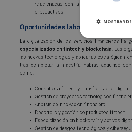
relacionadas con la protección de datos, l
criptoactivos.
MOSTRAR DE
Oportunidades laborales
La digitalización de los servicios financieros ha
especializados en fintech y blockchain
. Las or
las nuevas tecnologías y aplicarlas estratégicament
tras completar la maestría, habrás adquirido co
como:
Consultoría fintech y transformación digital.
Gestión de proyectos tecnológicos financier
Análisis de innovación financiera.
Desarrollo y gestión de productos fintech.
Especialización en blockchain y activos digit
Gestión de riesgos tecnológicos y cibersegu