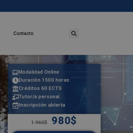
Contacto
Modalidad Online
Duración 1500 horas
Créditos 60 ECTS
Tutor/a personal
Inscripción abierta
 de
980
$
ras
1.960
$