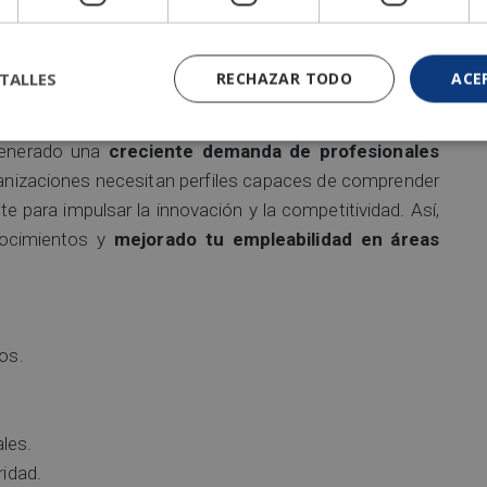
os servicios financieros digitales y los mercados de
TALLES
RECHAZAR TODO
ACE
 generado una
creciente demanda de profesionales
ganizaciones necesitan perfiles capaces de comprender
e para impulsar la innovación y la competitividad. Así,
nocimientos y
mejorado tu empleabilidad en áreas
os.
ales.
ridad.