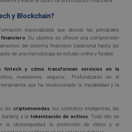
ente y liderar el futuro de la innovación financiera.
tech y Blockchain?
rmación especializada que aborda las principales
 financiero
. Su objetivo es ofrecer una comprensión
mentos del sistema financiero tradicional hasta las
vés de una metodología de estudio online y flexible.
 fintech y cómo transforman servicios en la
ditos, inversiones, seguros… Profundizarás en el
erramienta que ha revolucionado la trazabilidad y la
mo las
criptomonedas
, los contratos inteligentes, las
n banking y la
tokenización de activos
. Todo ello se
 la ciberseguridad, la protección de datos y el