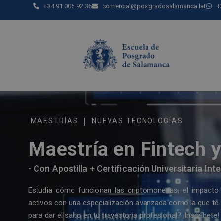
+34 91 005 92 36
comercial@posgradosalamanca.lat
+
|
MAESTRÍAS
NUEVAS TECNOLOGÍAS
Maestría en Fintech 
- Con Apostilla + Certificación Universitaria In
Estudia cómo funcionan las criptomonedas, el impacto 
activos con una especialización avanzada como la que t
para dar el salto en tu trayectoria profesional? ¡Inscríbete!