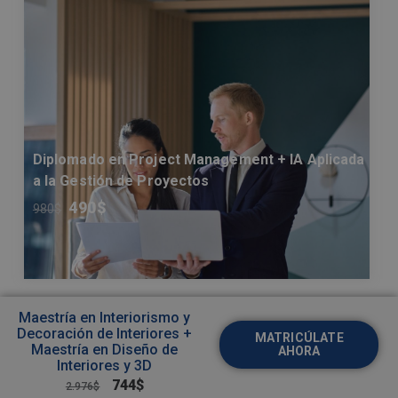
Diplomado en Project Management + IA Aplicada
a la Gestión de Proyectos
490
$
980
$
Maestría en Interiorismo y
Decoración de Interiores +
MATRICÚLATE
Maestría en Diseño de
AHORA
Interiores y 3D
744
$
2.976
$