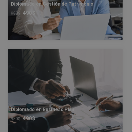
Diplomado en Gestión de Patrimonio
490
$
980
$
Diplomado en Business Plan
490
$
980
$