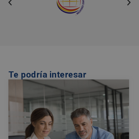
v
e
:
Te podría interesar