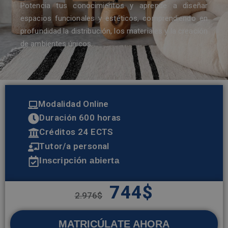
Potencia tus conocimientos y aprende a diseñar
espacios funcionales y estéticos, comprendiendo en
profundidad la distribución, los materiales y la creación
de ambientes únicos.
Modalidad Online
Duración 600 horas
Créditos 24 ECTS
Tutor/a personal
Inscripción abierta
744
$
2.976
$
MATRICÚLATE AHORA