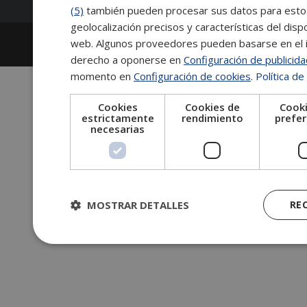
(5)
también pueden procesar sus datos para estos y
geolocalización precisos y características del dispo
2026
Escuela de Posgrado de Salamanca
web. Algunos proveedores pueden basarse en el in
Información legal
|
Tablón de anuncios
derecho a oponerse en
Configuración de publicid
momento en
Configuración de cookies
.
Política de
Cookies
Cookies de
Cooki
estrictamente
rendimiento
prefer
necesarias
MOSTRAR DETALLES
RE