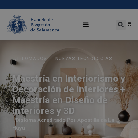
|
DIPLOMADOS
NUEVAS TECNOLOGÍAS
Maestría en Interiorismo y
Decoración de Interiores +
Maestría en Diseño de
Interiores y 3D
- Diploma Acreditado Por Apostilla de La
Haya -