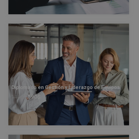
Diplomado en Gestión y Liderazgo de Equipos
590
$
1.180
$