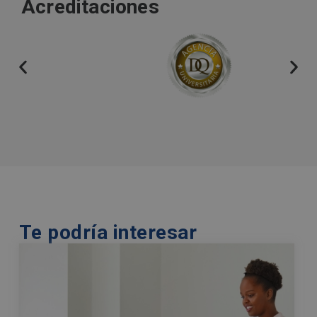
Acreditaciones
n
a
t
i
v
e
:
Te podría interesar