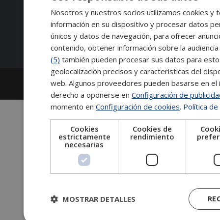
Contacto:
Nosotros y nuestros socios utilizamos cookies y t
información en su dispositivo y procesar datos pe
Síguenos:
únicos y datos de navegación, para ofrecer anunci
contenido, obtener información sobre la audiencia 
(5)
también pueden procesar sus datos para estos y
geolocalización precisos y características del dispo
2026
Escuela de Posgrado de Salamanca
web. Algunos proveedores pueden basarse en el in
Información legal
|
Tablón de anuncios
derecho a oponerse en
Configuración de publicid
momento en
Configuración de cookies
.
Política de
Cookies
Cookies de
Cooki
estrictamente
rendimiento
prefer
necesarias
MOSTRAR DETALLES
RE