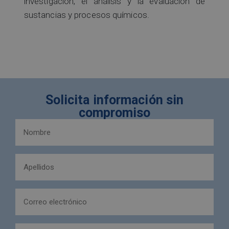
investigación, el análisis y la evaluación de
sustancias y procesos químicos.
Solicita información sin
compromiso
Nombre
y
apellidos
Apellidos
(Obligatorio)
(Obligatorio)
Email
(Obligatorio)
Teléfono