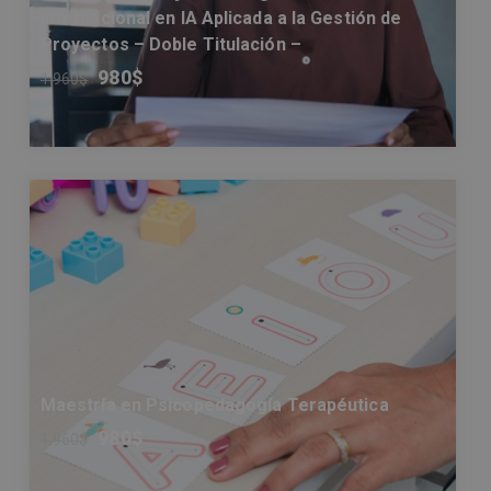
Internacional en IA Aplicada a la Gestión de
Proyectos – Doble Titulación –
980
$
1.960
$
Maestría en Psicopedagogía Terapéutica
980
$
1.960
$