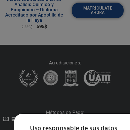
Análisis Químico y
MATRICÚLATE
Bioquímico – Diploma
AHORA
Acreditado por Apostilla de
la Haya
595
$
2.380
$
Acreditaciones:
Métodos de Pago:
Uso responsable de sus datos