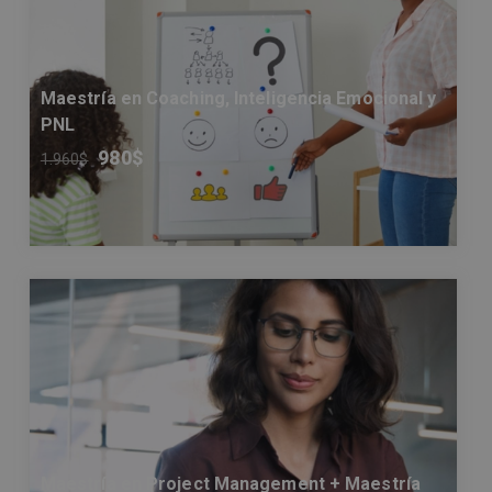
Maestría en Coaching, Inteligencia Emocional y
PNL
980
$
1.960
$
Maestría en Project Management + Maestría