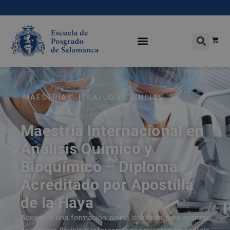
|
MAESTRÍAS
SALUD Y CIENCIAS
Maestría Internacional en
Análisis Químico y
Bioquímico – Diploma
Acreditado por Apostilla
de la Haya
Accede a una formación online diseñada para avanzar