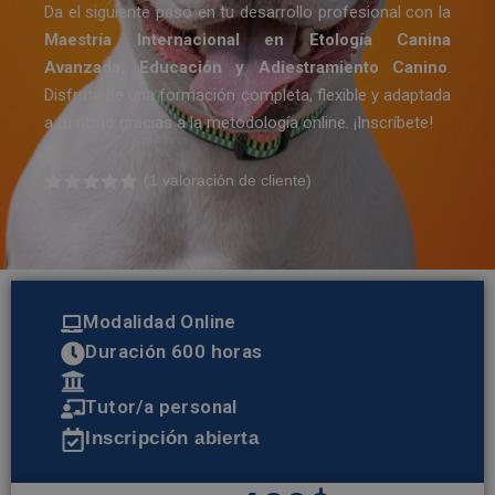
Da el siguiente paso en tu desarrollo profesional con la
Maestría Internacional en Etología Canina
Avanzada, Educación y Adiestramiento Canino
.
Disfruta de una formación completa, flexible y adaptada
a tu ritmo gracias a la metodología online. ¡Inscríbete!
(
1
valoración de cliente)
Valorado
1
con
5.00
de
5 en base
a
valoración
de un
cliente
Modalidad Online
Duración 600 horas
Tutor/a personal
Inscripción abierta