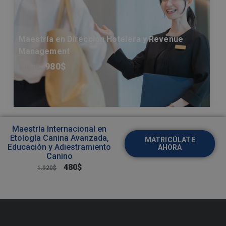
Maestría en Dirección Hotelera y Revenue
Management
980
$
1.960
$
Maestría Internacional en
Etología Canina Avanzada,
MATRICÚLATE
Educación y Adiestramiento
AHORA
Canino
480
$
1.920
$