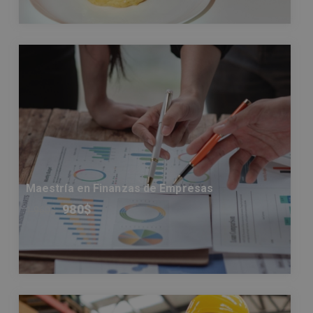
Maestría en Finanzas de Empresas
980
$
1.960
$