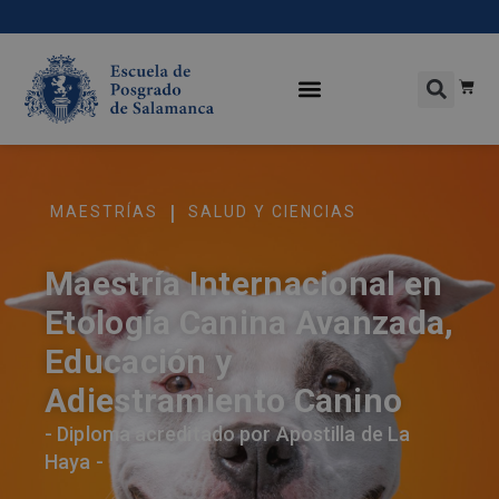
|
MAESTRÍAS
SALUD Y CIENCIAS
Maestría Internacional en
Etología Canina Avanzada,
Educación y
Adiestramiento Canino
- Diploma acreditado por Apostilla de La
Haya -