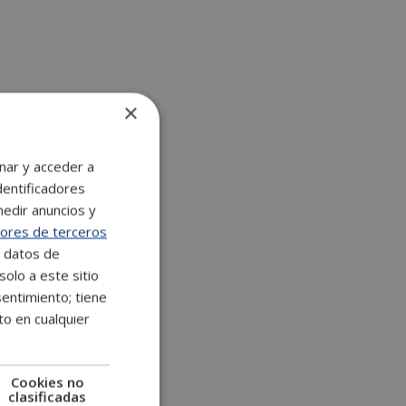
n
a
t
i
v
×
e
:
nar y acceder a
dentificadores
medir anuncios y
ores de terceros
e datos de
solo a este sitio
entimiento; tiene
to en cualquier
Cookies no
clasificadas