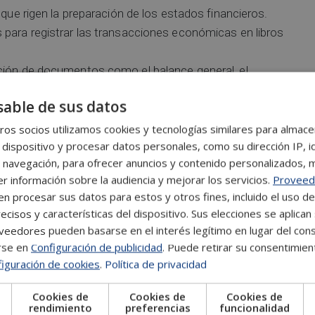
que rigen la preparación de los estados financieros.
para registrar las transacciones económicas en libros
ión de documentos como el balance general, el
 efectivo.
able de sus datos
 los estados financieros y evaluar la rentabilidad,
os socios utilizamos cookies y tecnologías similares para almace
 dispositivo y procesar datos personales, como su dirección IP, i
anciera:
Estándares que aseguran la transparencia y
 navegación, para ofrecer anuncios y contenido personalizados, 
nivel global.
r información sobre la audiencia y mejorar los servicios.
Proveed
 finalizar el ejercicio contable y cumplir con las
 procesar sus datos para estos y otros fines, incluido el uso d
ecisos y características del dispositivo. Sus elecciones se aplican 
eedores pueden basarse en el interés legítimo en lugar del cons
rse en
Configuración de publicidad
. Puede retirar su consentimien
iguración de cookies
.
Política de privacidad
tiples oportunidades laborales en diversos sectores.
cadas en este campo, se encuentran roles como
Cookies de
Cookies de
Cookies de
e
rendimiento
preferencias
funcionalidad
controller financiero y consultor financiero.