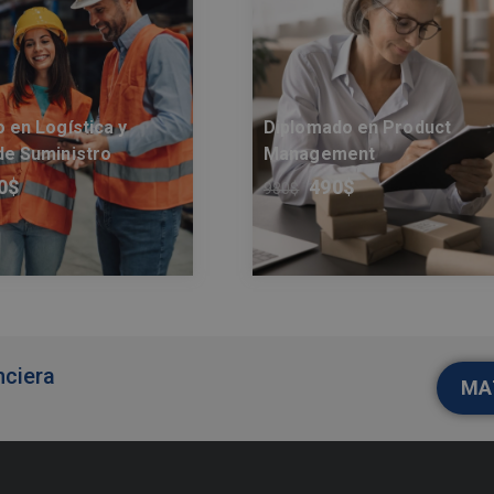
 en Logística y
Diplomado en Product
e Suministro
Management
0
$
490
$
980
$
nciera
MA