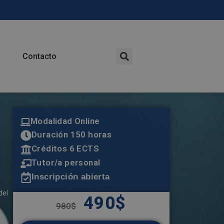
Contacto
Modalidad Online
Duración 150 horas
Créditos 6 ECTS
Tutor/a personal
Inscripción abierta
del
490
$
980
$