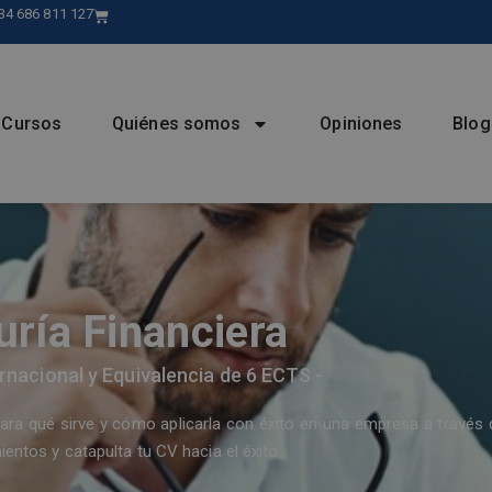
34 686 811 127
Cursos
Quiénes somos
Opiniones
Blog
ría Financiera
ernacional y Equivalencia de 6 ECTS -
para qué sirve y cómo aplicarla con éxito en una empresa a través 
entos y catapulta tu CV hacia el éxito.