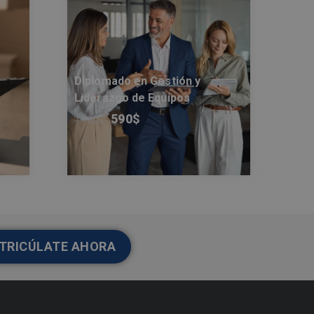
Diplomado en Gestión y
Liderazgo de Equipos
590
$
1.180
$
TRICÚLATE AHORA