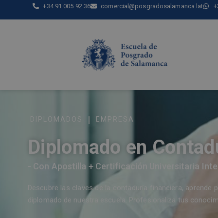
+34 91 005 92 36
comercial@posgradosalamanca.lat
+
|
DIPLOMADOS
EMPRESA
Diplomado en Contadu
- Con Apostilla + Certificación Universitaria Int
Descubre las claves de la contaduría financiera, aprende 
diplomado de nuestra escuela. Profesionaliza tus conocimi