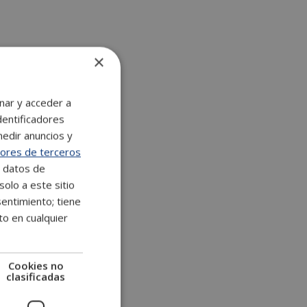
×
nar y acceder a
dentificadores
medir anuncios y
ores de terceros
e datos de
solo a este sitio
entimiento; tiene
to en cualquier
Cookies no
clasificadas