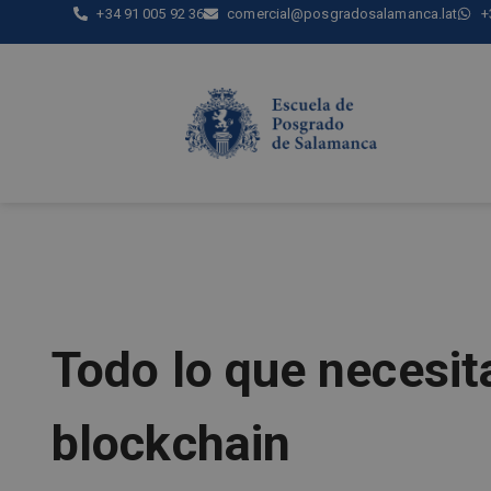
+34 91 005 92 36
comercial@posgradosalamanca.lat
+
Todo lo que necesit
blockchain