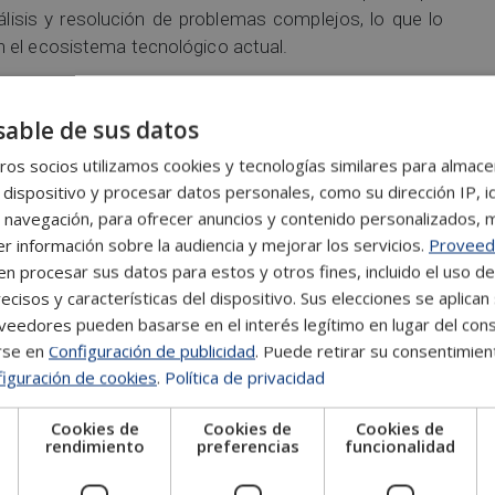
lisis y resolución de problemas complejos, lo que lo
 el ecosistema tecnológico actual.
rrollador de blockchain?
able de sus datos
riadas y requieren tanto habilidades técnicas como
os socios utilizamos cookies y tecnologías similares para almace
en código, sino que también
diseñan sistemas que
 dispositivo y procesar datos personales, como su dirección IP, i
abilidad y eficiencia. A continuación, exploraremos las
 navegación, para ofrecer anuncios y contenido personalizados, 
n, desglosándolas para entender mejor cada una.
r información sobre la audiencia y mejorar los servicios.
Proveed
 procesar sus datos para estos y otros fines, incluido el uso d
ecisos y características del dispositivo. Sus elecciones se aplican 
eedores pueden basarse en el interés legítimo en lugar del cons
ejecutan automáticamente cuando se cumplen ciertas
rse en
Configuración de publicidad
. Puede retirar su consentimien
llador blockchain se encarga de
escribir, probar, y
iguración de cookies
.
Política de privacidad
manera eficiente y segura, evitando vulnerabilidades
Cookies de
Cookies de
Cookies de
 digitales.
e
rendimiento
preferencias
funcionalidad
adas (DApps)