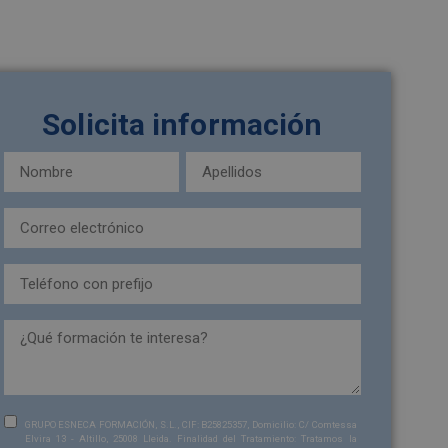
Solicita información
Nombre
Apellidos
y
(Obligatorio)
apellidos
Email
(Obligatorio)
(Obligatorio)
Teléfono
(Obligatorio)
formacion_interesa
Sin
GRUPO ESNECA FORMACIÓN, S.L., CIF: B25825357, Domicilio: C/ Comtessa
Elvira 13 - Altillo, 25008 Lleida. Finalidad del Tratamiento: Tratamos la