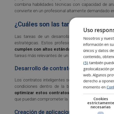
combina habilidades técnicas con capacidad de aná
convierte en un profesional altamente demandado en
¿Cuáles son las tareas de un desa
Uso respons
Las tareas de un desarrollador blockchain son va
Nosotros y nuestr
estratégicas. Estos profesionales no solo escrib
información en su
cumplen con altos estándares
de seguridad, escal
únicos y datos de
tareas más relevantes de un desarrollador blockchai
contenido, obtene
(5)
también pueden
Desarrollo de contratos inteligentes
geolocalización pr
web. Algunos prov
Los contratos inteligentes son programas que se 
derecho a opone
condiciones dentro de la blockchain. Un desarro
momento en
Conf
optimizar estos contratos
para que funcionen de 
Cookies
que puedan comprometer la información o los activos
estrictament
necesarias
Creación de aplicaciones descentraliz