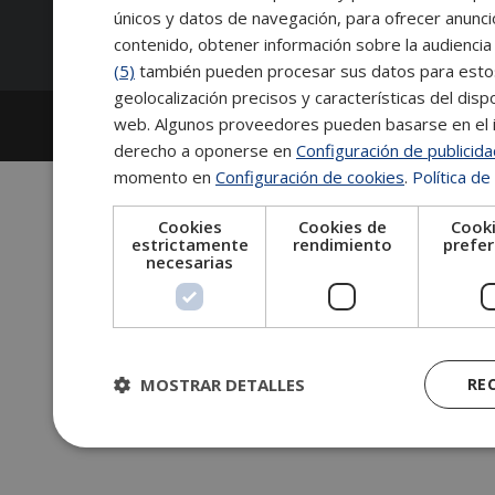
Síguenos:
únicos y datos de navegación, para ofrecer anunci
contenido, obtener información sobre la audiencia 
(5)
también pueden procesar sus datos para estos y
geolocalización precisos y características del dispo
2026
Escuela de Posgrado de Salamanca
web. Algunos proveedores pueden basarse en el in
Información legal
|
Tablón de anuncios
derecho a oponerse en
Configuración de publicid
momento en
Configuración de cookies
.
Política de
Cookies
Cookies de
Cooki
estrictamente
rendimiento
prefer
necesarias
MOSTRAR DETALLES
RE