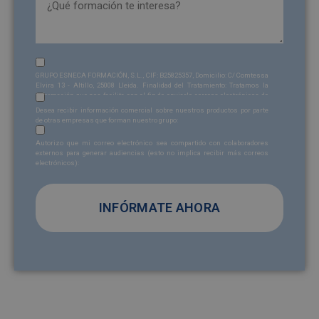
Sin
GRUPO ESNECA FORMACIÓN, S.L., CIF: B25825357, Domicilio: C/ Comtessa
nombre
Elvira 13 - Altillo, 25008 Lleida. Finalidad del Tratamiento: Tratamos la
información que nos facilita con el fin de enviarle correos electrónicos de
Sin
(Obligatorio)
tipo comercial relacionado con los productos ofrecidos y otros tipo de
Desea recibir información comercial sobre nuestros productos por parte
productos que fueran de su interés. Legitimación del tratamiento:
nombre
de otras empresas que forman nuestro grupo:
Consentimiento del interesado. Derechos: Puede ejercitar sus derechos
Sin
identificándose suficientemente, dirigiéndose a la dirección
Autorizo que mi correo electrónico sea compartido con colaboradores
admin@grupoesneca.com
. Para más información consulte nuestra
nombre
externos para generar audiencias (esto no implica recibir más correos
Política de Privacidad. Desea recibir información comercial (vía telefónica
electrónicos):
y/o email):
A
l
t
e