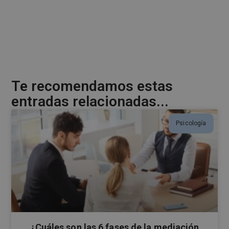
r
n
a
t
i
v
e
Te recomendamos estas
:
entradas relacionadas...
Psicología
¿Cuáles son las 6 fases de la mediación