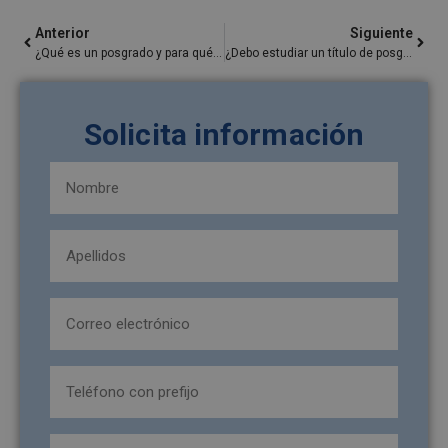
Anterior
Siguiente
¿Qué es un posgrado y para qué sirve? ¿Es igual que una maestría?
¿Debo estudiar un título de posgrado? Todo lo que necesitas saber
Solicita información
Nombre
y
apellidos
Apellidos
(Obligatorio)
(Obligatorio)
Email
(Obligatorio)
Teléfono
(Obligatorio)
formacion_interesa