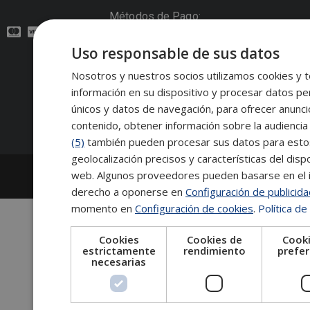
Métodos de Pago:
Uso responsable de sus datos
Contacto:
Nosotros y nuestros socios utilizamos cookies y t
información en su dispositivo y procesar datos pe
Síguenos:
únicos y datos de navegación, para ofrecer anunci
contenido, obtener información sobre la audiencia 
(5)
también pueden procesar sus datos para estos y
geolocalización precisos y características del dispo
2026
Escuela de Posgrado de Salamanca
web. Algunos proveedores pueden basarse en el in
Información legal
|
Tablón de anuncios
derecho a oponerse en
Configuración de publicid
momento en
Configuración de cookies
.
Política de
Cookies
Cookies de
Cooki
estrictamente
rendimiento
prefer
necesarias