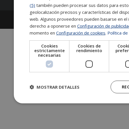
(5)
también pueden procesar sus datos para estos y
geolocalización precisos y características del dispo
2026
Escuela de Posgrado de Salamanca
web. Algunos proveedores pueden basarse en el in
Información legal
|
Tablón de anuncios
derecho a oponerse en
Configuración de publicid
momento en
Configuración de cookies
.
Política de
Cookies
Cookies de
Cooki
estrictamente
rendimiento
prefer
necesarias
MOSTRAR DETALLES
RE