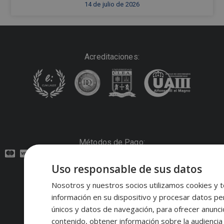
14 de julio de 2026
Acreditaciones:
Métodos de Pago:
Uso responsable de sus datos
Contacto:
Nosotros y nuestros socios utilizamos cookies y t
información en su dispositivo y procesar datos pe
Síguenos:
únicos y datos de navegación, para ofrecer anunci
contenido, obtener información sobre la audiencia 