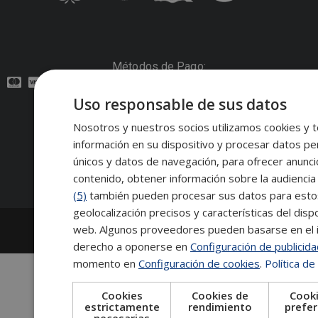
Métodos de Pago:
Uso responsable de sus datos
Contacto:
Nosotros y nuestros socios utilizamos cookies y t
información en su dispositivo y procesar datos pe
Síguenos:
únicos y datos de navegación, para ofrecer anunci
contenido, obtener información sobre la audiencia 
(5)
también pueden procesar sus datos para estos y
geolocalización precisos y características del dispo
2026
Escuela de Posgrado de Salamanca
web. Algunos proveedores pueden basarse en el in
Información legal
|
Tablón de anuncios
derecho a oponerse en
Configuración de publicid
momento en
Configuración de cookies
.
Política de
Cookies
Cookies de
Cooki
estrictamente
rendimiento
prefer