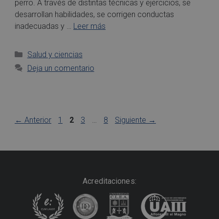
perro. A través de distintas técnicas y ejercicios, se
desarrollan habilidades, se corrigen conductas
inadecuadas y …
Leer más
Salud y ciencias
Deja un comentario
←
Anterior
1
2
3
…
8
Siguiente
→
Acreditaciones: