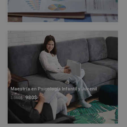
Maestría en Psicología Infantil y Juvenil
980
$
1.960
$