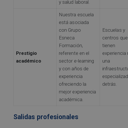
y salud laboral.
Nuestra escuela
está asociada
con Grupo
Escuelas y
Esneca
centros que
Formación,
tienen
Prestigio
referente en el
experiencia 
académico
sector e-learning
una
y con años de
infraestruct
experiencia
especializa
ofreciendo la
detrás.
mejor experiencia
académica.
Salidas profesionales