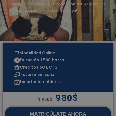
trabajo y contribuye a la protección del bienestar de
los/as trabajadores/as. ¡Matricúlate ya!
Modalidad Online
Duración 1500 horas
Créditos 60 ECTS
Tutor/a personal
Inscripción abierta
980
$
1.960
$
MATRICÚLATE AHORA