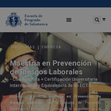
|
MAESTRÍAS
EMPRESA
Maestría en Prevención
de Riesgos Laborales
- Con Apostilla + Certificación Universitaria
Internacional y Equivalencia de 60 ECTS -
Especialízate con la
Maestría en Prevención de
Riesgos Laborales
de la Escuela de Posgrado
Salamanca. Aprende a gestionar la seguridad en el