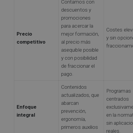
Contamos con
descuentos y
promociones
para acercar la
Costes ele
Precio
mejor formación,
y sin opcio
competitivo
al precio más
fraccionami
asequible posible
y con posibilidad
de fraccionar el
pago.
Contenidos
Programas
actualizados, que
centrados
abarcan
Enfoque
exclusivam
prevención,
integral
en la normat
ergonomía,
sin aplicaci
primeros auxilios
reales.