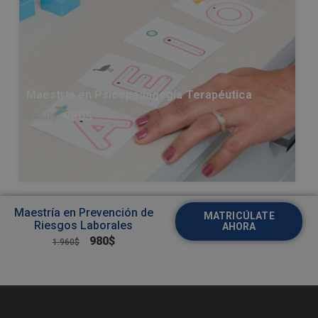
Maestría en Psicopedagogía Terapéutica
980
$
1.960
$
Maestría en Prevención de
MATRICÚLATE
Riesgos Laborales
AHORA
980
$
1.960
$