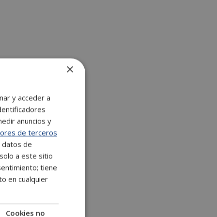
n
a
t
i
v
×
e
:
nar y acceder a
dentificadores
medir anuncios y
ores de terceros
e datos de
solo a este sitio
entimiento; tiene
to en cualquier
Cookies no