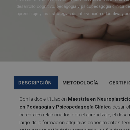
desarrollo cognitivo, pedagogía y psicopedagogía clínica d
aprendizaje y las estrategias de intervención educativa y p
DESCRIPCIÓN
METODOLOGÍA
CERTIFI
Con la doble titulación
Maestría en Neuroplasticid
en Pedagogía y Psicopedagogía Clínica
, desarr
cerebrales relacionados con el aprendizaje, el desar
largo de la formación adquirirás conocimientos teór