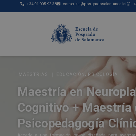
+34 91 005 92 36
comercial@posgradosalamanca.lat
+
|
MAESTRÍAS
EDUCACIÓN
,
PSICOLOGÍA
Maestría en Neuroplas
Cognitivo + Maestría
Psicopedagogía Clínic
Accede a una formación online diseñada para avanzar d