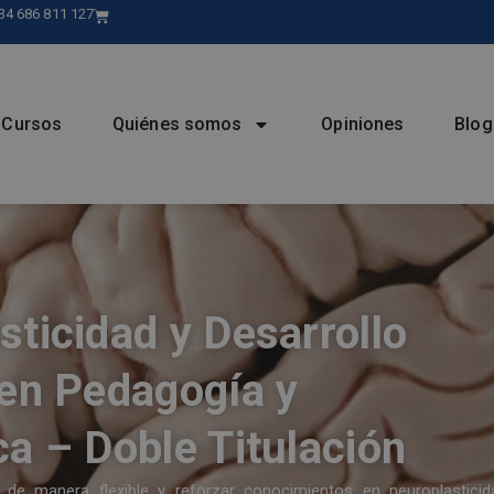
34 686 811 127
Cursos
Quiénes somos
Opiniones
Blog
ticidad y Desarrollo
 en Pedagogía y
a – Doble Titulación
e manera flexible y reforzar conocimientos en neuroplasticid