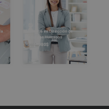
ía
Maestría en Dirección de
Recursos Humanos
980
$
1.960
$