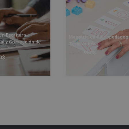
en Escritura
Maestría en Psicopedagog
al y Corrección de
Terapéutica
980
$
1.960
$
0
$