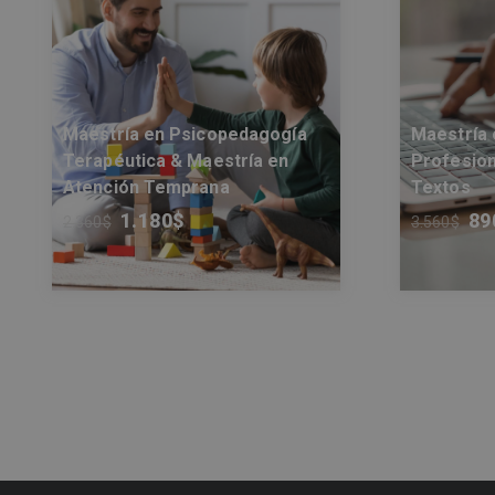
Maestría en Psicopedagogía
Maestría 
Terapéutica & Maestría en
Profesion
Atención Temprana
Textos
1.180
$
89
2.360
$
3.560
$