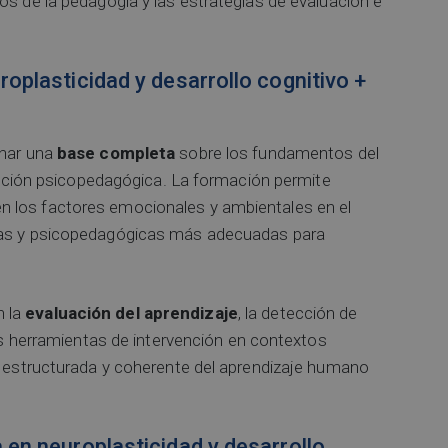
os de la pedagogía y las estrategias de evaluación e
oplasticidad y desarrollo cognitivo +
onar una
base completa
sobre los fundamentos del
rvención psicopedagógica. La formación permite
n los factores emocionales y ambientales en el
icas y psicopedagógicas más adecuadas para
n la
evaluación del aprendizaje
, la detección de
les herramientas de intervención en contextos
ón estructurada y coherente del aprendizaje humano
 en neuroplasticidad y desarrollo