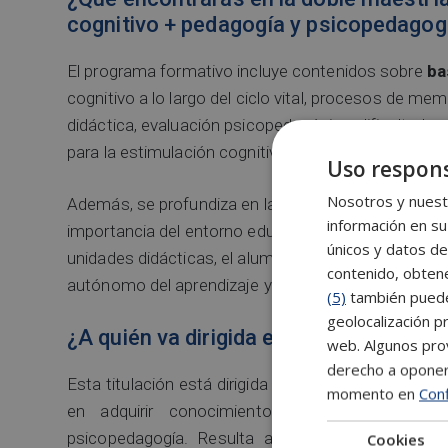
cognitivo + pedagogía y psicopedagogí
El programa formativo incluye contenidos sobre
ba
cognitivo a lo largo del ciclo vital, procesos de m
didáctica, evaluación psicopedagógica, dificultades 
para la estimulación cognitiva.
Uso respons
Nosotros y nuestr
Además, se profundiza en la relación entre emocion
información en su
importancia del entorno educativo en el desarrollo d
únicos y datos de
unidades didácticas, el alumnado dispone de ejercic
contenido, obtene
autónomo del aprendizaje y la consolidación de los
(5)
también pueden
geolocalización pr
¿A quién va dirigida esta maestría?
web. Algunos prov
derecho a opone
Esta titulación está dirigida a empresarios, empre
momento en
Conf
en adquirir conocimientos relacionados con l
psicopedagogía. Resulta adecuada tanto para 
Cookies