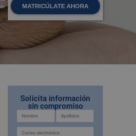
MATRICÚLATE AHORA
 de
Solicita información
sin compromiso
Nombre
Apellidos
y
(Obligatorio)
apellidos
Email
(Obligatorio)