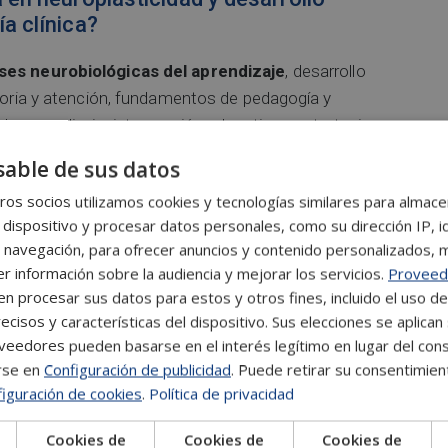
a clínica?
ses neurobiológicas del aprendizaje
, desarrollo
emoria y atención, fundamentos de pedagogía y
de aprendizaje, intervención educativa y estrategias
able de sus datos
os socios utilizamos cookies y tecnologías similares para almace
es, motivación y aprendizaje, así como en la
 dispositivo y procesar datos personales, como su dirección IP, i
e las capacidades cognitivas. A lo largo de las
 navegación, para ofrecer anuncios y contenido personalizados, 
ios de autoevaluación que facilitan el seguimiento
r información sobre la audiencia y mejorar los servicios.
Proveed
 conocimientos adquiridos.
 procesar sus datos para estos y otros fines, incluido el uso d
ecisos y características del dispositivo. Sus elecciones se aplican 
eedores pueden basarse en el interés legítimo en lugar del cons
rse en
Configuración de publicidad
. Puede retirar su consentimien
ndedores, trabajadores y a cualquier persona interesada
iguración de cookies
.
Política de privacidad
a neuroplasticidad, el desarrollo cognitivo y la
quienes desean ampliar su formación en el ámbito
Cookies de
Cookies de
Cookies de