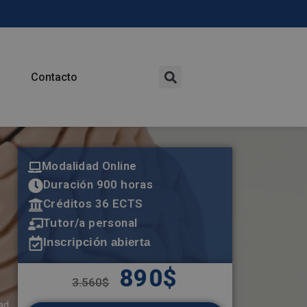
Contacto
Modalidad Online
Duración 900 horas
Créditos 36 ECTS
Tutor/a personal
Inscripción abierta
890
$
3.560
$
ad,