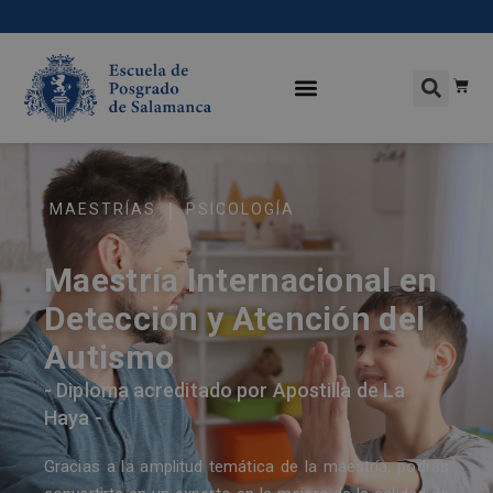
|
MAESTRÍAS
PSICOLOGÍA
Maestría Internacional en
Detección y Atención del
Autismo
- Diploma acreditado por Apostilla de La
Haya -
Gracias a la amplitud temática de la maestría, podrás