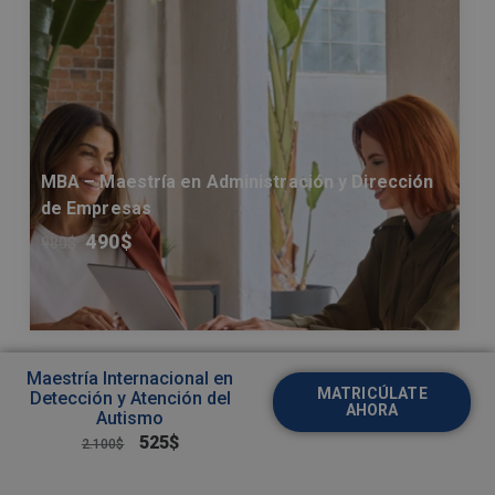
MBA – Maestría en Administración y Dirección
de Empresas
490
$
980
$
Maestría Internacional en
MATRICÚLATE
Detección y Atención del
AHORA
Autismo
525
$
2.100
$