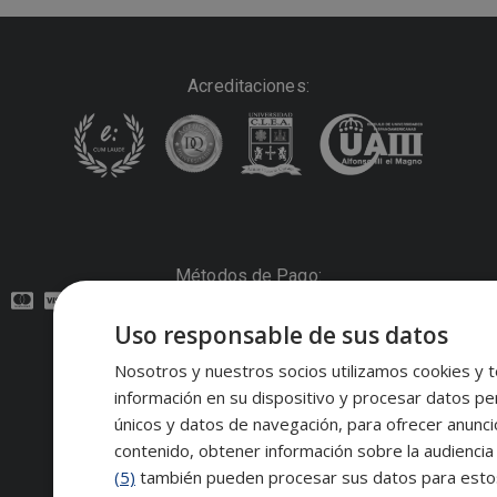
Acreditaciones:
Métodos de Pago:
Uso responsable de sus datos
Contacto:
Nosotros y nuestros socios utilizamos cookies y t
información en su dispositivo y procesar datos pe
Síguenos:
únicos y datos de navegación, para ofrecer anunci
contenido, obtener información sobre la audiencia 
(5)
también pueden procesar sus datos para estos y