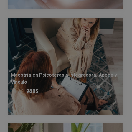
Maestría en Psicoterapia integradora. Apego y
Vínculo
980
$
1.960
$