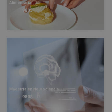
Alimentaria
980
$
1.960
$
Maestría en Neurociencia
980
$
1.960
$