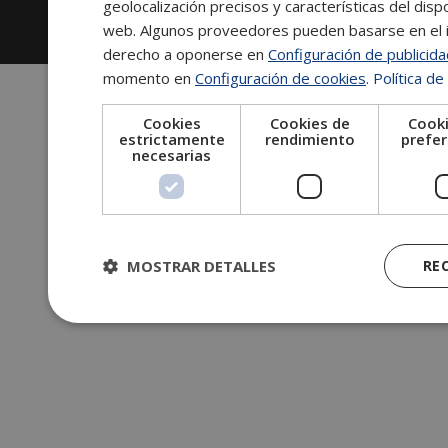
geolocalización precisos y características del dispo
2026
Escuela de Posgrado de Salamanca
web. Algunos proveedores pueden basarse en el in
Información legal
|
Tablón de anuncios
derecho a oponerse en
Configuración de publicid
momento en
Configuración de cookies
.
Política de
Cookies
Cookies de
Cooki
estrictamente
rendimiento
prefer
necesarias
MOSTRAR DETALLES
RE