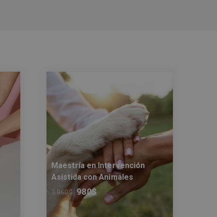
Maestría en Intervención
Asistida con Animales
980
$
1.960
$