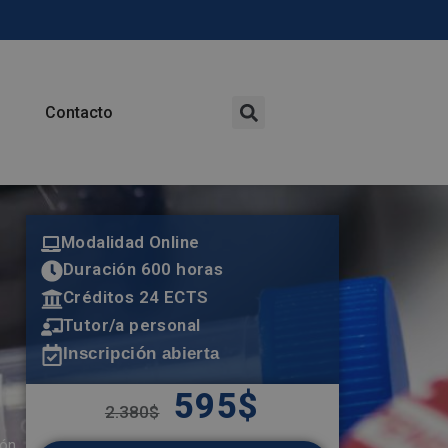
Contacto
Modalidad Online
Duración 600 horas
Créditos 24 ECTS
Tutor/a personal
Inscripción abierta
595
$
2.380
$
ión