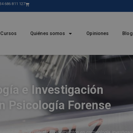
34 686 811 127
Cursos
Quiénes somos
Opiniones
Blog
gía e Investigación
en Psicología Forense
nera flexible y reforzar conocimientos en criminología, investigac