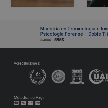
Maestría en Criminología e Inv
Psicología Forense – Doble Ti
595
$
2.380
$
Acreditaciones:
Métodos de Pago: