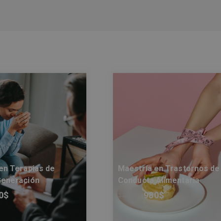
en Terapias de
Maestría en Trastornos de
Generación
Conducta Alimentaria
0
$
980
$
1.960
$