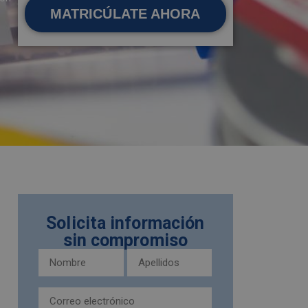
MATRICÚLATE AHORA
Solicita información
sin compromiso
Nombre
Apellidos
y
(Obligatorio)
apellidos
Email
(Obligatorio)