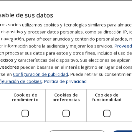
ados con las ciencias penales, los fundamentos de la
able de sus datos
investigación criminal, los principios de la psicología
dad, entre otros conceptos vinculados a estas áreas de
os socios utilizamos cookies y tecnologías similares para almace
 dispositivo y procesar datos personales, como su dirección IP, i
 navegación, para ofrecer anuncios y contenido personalizados, 
encontrará ejercicios de autoevaluación que facilitan el
r información sobre la audiencia y mejorar los servicios.
Proveed
 procesar sus datos para estos y otros fines, incluido el uso d
dación progresiva de los conocimientos adquiridos.
ecisos y características del dispositivo. Sus elecciones se aplican 
eedores pueden basarse en el interés legítimo en lugar del cons
rse en
Configuración de publicidad
. Puede retirar su consentimien
iguración de cookies
.
Política de privacidad
directivos, emprendedores, trabajadores, estudiantes y a
ntos relacionados con la criminología, la investigación
Cookies de
Cookies de
Cookies de
to para quienes desean ampliar su formación académica
e
rendimiento
preferencias
funcionalidad
e campo de estudio, sin necesidad de contar con