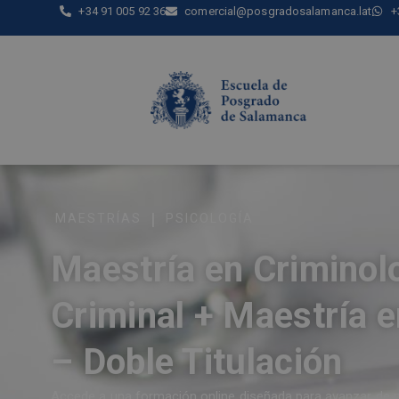
+34 91 005 92 36
comercial@posgradosalamanca.lat
+
|
MAESTRÍAS
PSICOLOGÍA
Maestría en Criminolo
Criminal + Maestría 
– Doble Titulación
Accede a una formación online diseñada para avanzar de ma