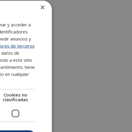
×
n
a
t
nar y acceder a
i
dentificadores
v
medir anuncios y
e
ores de terceros
:
e datos de
solo a este sitio
entimiento; tiene
to en cualquier
Cookies no
clasificadas