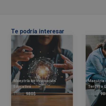
Te podría interesar
Maestría en Innovación
Maestría 
Educativa
Tercera 
980
$
98
1.960
$
1.960
$