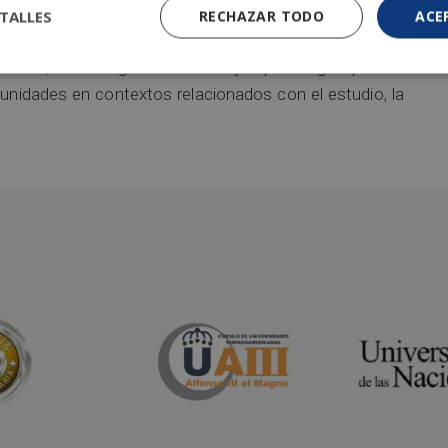
TALLES
RECHAZAR TODO
ACE
 una base teórica completa que le permitirá ampliar sus
elito, la investigación criminal y la psicología aplicada
tunidades en contextos relacionados con el estudio, la