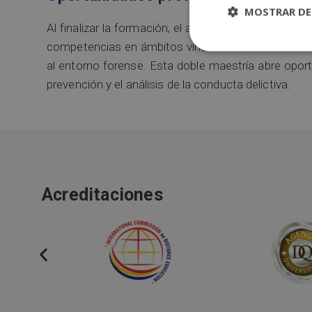
MOSTRAR DE
Al finalizar la formación, el alumnado contará con
competencias en ámbitos vinculados al análisis del d
al entorno forense. Esta doble maestría abre opor
prevención y el análisis de la conducta delictiva.
Acreditaciones