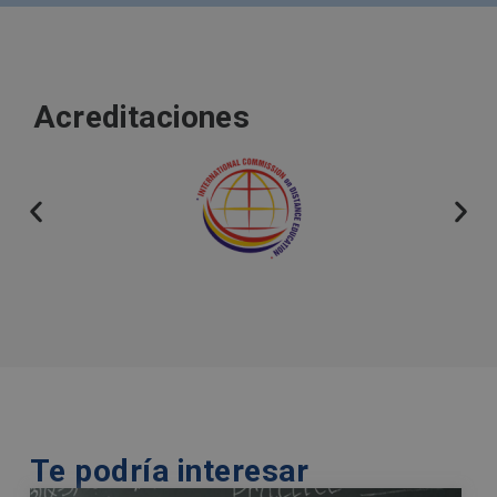
l
t
e
r
Acreditaciones
n
a
t
i
v
e
:
Te podría interesar