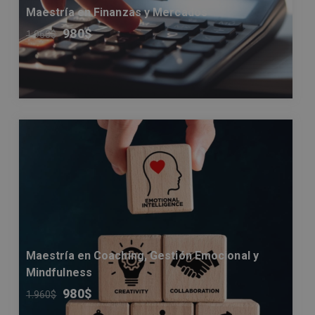
Maestría en Finanzas y Mercados
980
$
1.960
$
Maestría en Coaching, Gestión Emocional y
Mindfulness
980
$
1.960
$