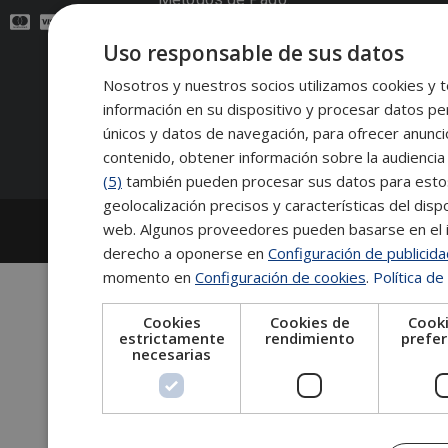
Uso responsable de sus datos
Contacto:
Nosotros y nuestros socios utilizamos cookies y t
información en su dispositivo y procesar datos pe
Síguenos:
únicos y datos de navegación, para ofrecer anunci
contenido, obtener información sobre la audiencia 
(5)
también pueden procesar sus datos para estos y
geolocalización precisos y características del dispo
2026
Escuela de Posgrado de Salamanca
web. Algunos proveedores pueden basarse en el in
Información legal
|
Tablón de anuncios
derecho a oponerse en
Configuración de publicid
momento en
Configuración de cookies
.
Política de
Cookies
Cookies de
Cooki
estrictamente
rendimiento
prefer
necesarias