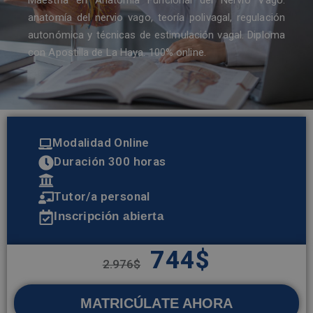
Maestría en Anatomía Funcional del Nervio Vago:
anatomía del nervio vago, teoría polivagal, regulación
autonómica y técnicas de estimulación vagal. Diploma
con Apostilla de La Haya. 100% online.
Modalidad Online
Duración 300 horas
Tutor/a personal
Inscripción abierta
744
$
2.976
$
MATRICÚLATE AHORA