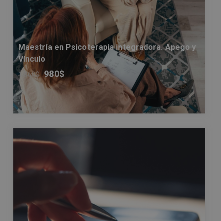
Maestría en Psicoterapia integradora. Apego y
Vínculo
980
$
1.960
$