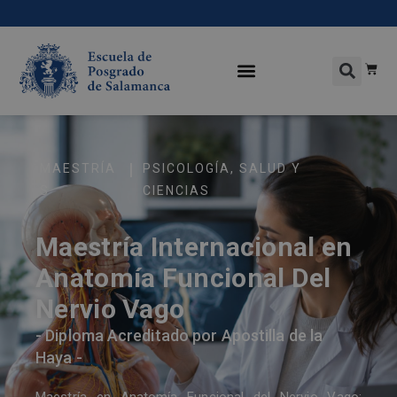
|
MAESTRÍA
PSICOLOGÍA
,
SALUD Y
S
CIENCIAS
Maestría Internacional en
Anatomía Funcional Del
Nervio Vago
- Diploma Acreditado por Apostilla de la
Haya -