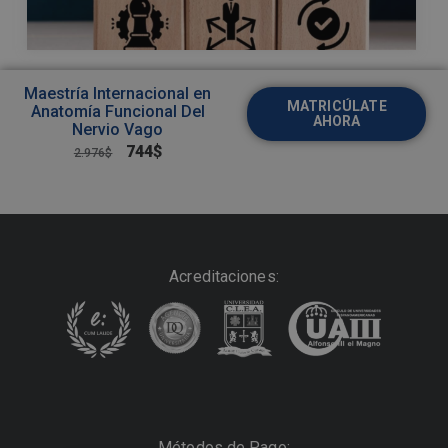
Maestría Internacional en
MATRICÚLATE
Anatomía Funcional Del
AHORA
Nervio Vago
744
$
2.976
$
Acreditaciones:
Métodos de Pago: