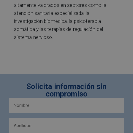
altamente valorados en sectores como la
atención sanitaria especializada, la
investigación biomédica, la psicoterapia
somática y las terapias de regulación del
sistema nervioso.
Solicita información sin
compromiso
Nombre
y
apellidos
Apellidos
(Obligatorio)
(Obligatorio)