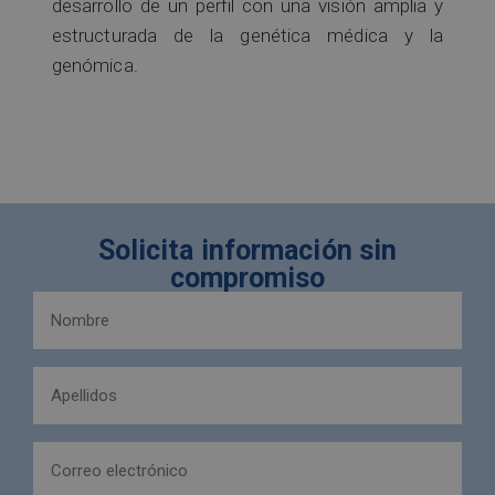
desarrollo de un perfil con una visión amplia y
estructurada de la genética médica y la
genómica.
Solicita información sin
compromiso
Nombre
y
apellidos
Apellidos
(Obligatorio)
(Obligatorio)
Email
(Obligatorio)