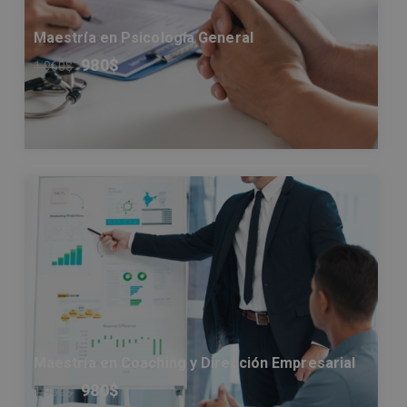
Maestría en Psicología General
980
$
1.960
$
Maestría en Coaching y Dirección Empresarial
980
$
1.960
$