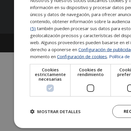
Nosotros y nuestros socios utilizamos cookies y t
información en su dispositivo y procesar datos pe
Síguenos:
únicos y datos de navegación, para ofrecer anunci
contenido, obtener información sobre la audiencia 
(5)
también pueden procesar sus datos para estos y
geolocalización precisos y características del dispo
2026
Escuela de Posgrado de Salamanca
web. Algunos proveedores pueden basarse en el in
Información legal
|
Tablón de anuncios
derecho a oponerse en
Configuración de publicid
momento en
Configuración de cookies
.
Política de
Cookies
Cookies de
Cooki
estrictamente
rendimiento
prefer
necesarias
MOSTRAR DETALLES
RE