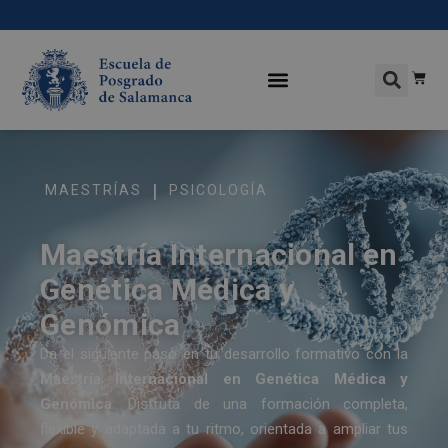
|
MAESTRÍAS
PSICOLOGÍA
Maestría Internacional en
Genética Médica y
Genómica
Da el siguiente paso en tu desarrollo formativo con la
Maestría Internacional en Genética Médica y
Genómica
. Disfruta de una formación completa,
flexible y adaptada a tu ritmo, orientada a ampliar tus