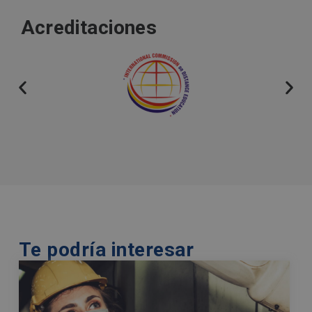
r
Acreditaciones
n
a
t
i
v
e
:
Te podría interesar