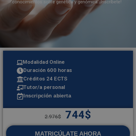
conocimientos sobre genética y genómica. ¡Inscríbete!
Modalidad Online
Duración 600 horas
Créditos 24 ECTS
Tutor/a personal
Inscripción abierta
744
$
2.976
$
MATRICÚLATE AHORA