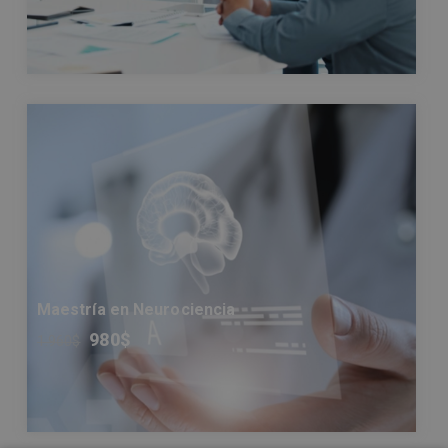
Maestría en Neurociencia
980
$
1.960
$