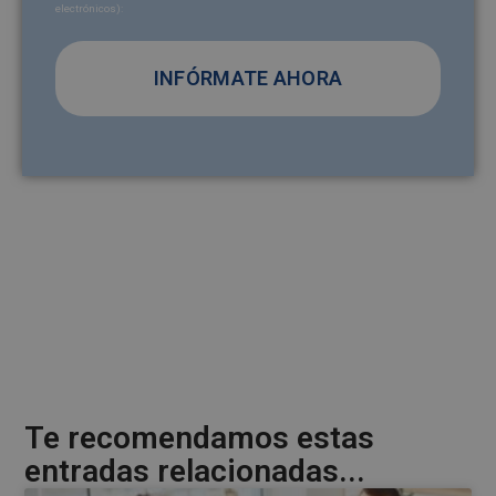
electrónicos):
y/o email):
A
l
t
e
r
n
a
t
i
v
e
Te recomendamos estas
:
entradas relacionadas...