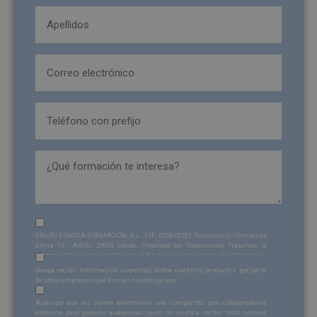
Apellidos
(Obligatorio)
(Obligatorio)
Email
(Obligatorio)
Teléfono
(Obligatorio)
formacion_interesa
Sin
GRUPO ESNECA FORMACIÓN, S.L., CIF: B25825357, Domicilio: C/ Comtessa
nombre
Elvira 13 - Altillo, 25008 Lleida. Finalidad del Tratamiento: Tratamos la
información que nos facilita con el fin de enviarle correos electrónicos de
Sin
(Obligatorio)
tipo comercial relacionado con los productos ofrecidos y otros tipo de
Desea recibir información comercial sobre nuestros productos por parte
productos que fueran de su interés. Legitimación del tratamiento:
nombre
de otras empresas que forman nuestro grupo:
Consentimiento del interesado. Derechos: Puede ejercitar sus derechos
Sin
identificándose suficientemente, dirigiéndose a la dirección
Autorizo que mi correo electrónico sea compartido con colaboradores
admin@grupoesneca.com
. Para más información consulte nuestra
nombre
externos para generar audiencias (esto no implica recibir más correos
Política de Privacidad. Desea recibir información comercial (vía telefónica