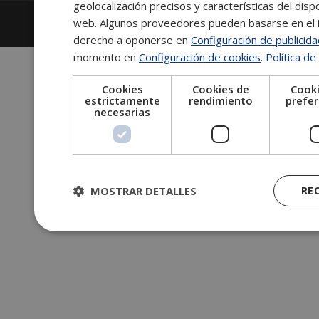
geolocalización precisos y características del dispo
2026
Escuela de Posgrado de Salamanca
web. Algunos proveedores pueden basarse en el in
Información legal
|
Tablón de anuncios
derecho a oponerse en
Configuración de publicid
momento en
Configuración de cookies
.
Política de
Cookies
Cookies de
Cooki
estrictamente
rendimiento
prefer
necesarias
MOSTRAR DETALLES
RE