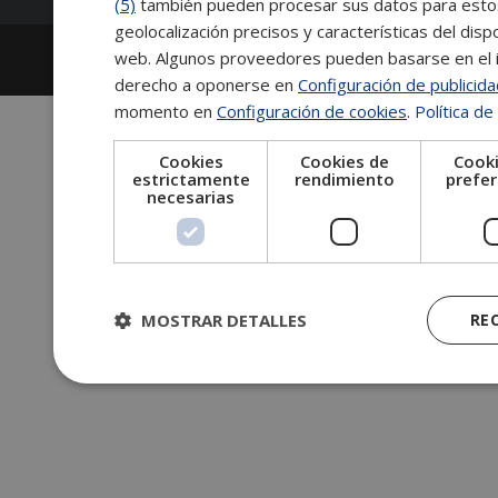
(5)
también pueden procesar sus datos para estos y
geolocalización precisos y características del dispo
2026
Escuela de Posgrado de Salamanca
web. Algunos proveedores pueden basarse en el in
Información legal
|
Tablón de anuncios
derecho a oponerse en
Configuración de publicid
momento en
Configuración de cookies
.
Política de
Cookies
Cookies de
Cooki
estrictamente
rendimiento
prefer
necesarias
MOSTRAR DETALLES
RE