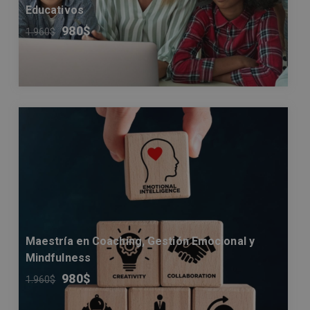
Educativos
980
$
1.960
$
Maestría en Coaching, Gestión Emocional y
Mindfulness
980
$
1.960
$