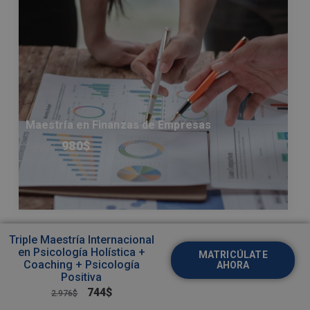
Maestría en Finanzas de Empresas
980
$
1.960
$
Triple Maestría Internacional
en Psicología Holística +
MATRICÚLATE
Coaching + Psicología
AHORA
Positiva
744
$
2.976
$