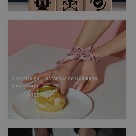
Maestría en Trastornos de Conducta
Alimentaria
980
$
1.960
$