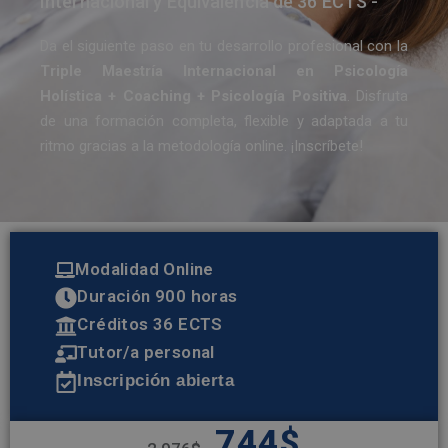
Internacional y Equivalencia de 36 ECTS -
Da el siguiente paso en tu desarrollo profesional con la
Triple Maestría Internacional en Psicología
Holística + Coaching + Psicología Positiva
. Disfruta
de una formación completa, flexible y adaptada a tu
ritmo gracias a la metodología online. ¡Inscríbete!
Modalidad Online
Duración 900 horas
Créditos 36 ECTS
Tutor/a personal
Inscripción abierta
744
$