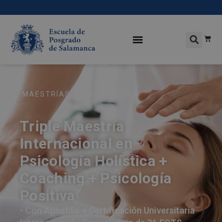
|
MAESTRÍAS
PSICOLOGÍA
Triple Maestría
Internacional en
Psicología Holística +
Coaching + Psicología
Positiva
- Con Apostilla + Certificación Universitaria