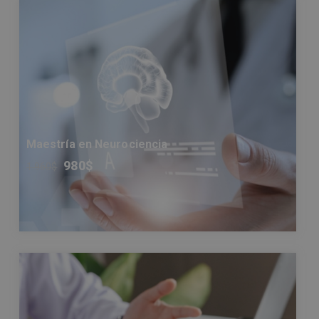
Maestría en Neurociencia
980
$
1.960
$