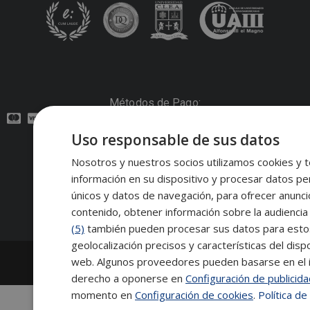
Métodos de Pago:
Uso responsable de sus datos
Contacto:
Nosotros y nuestros socios utilizamos cookies y t
información en su dispositivo y procesar datos pe
Síguenos:
únicos y datos de navegación, para ofrecer anunci
contenido, obtener información sobre la audiencia 
(5)
también pueden procesar sus datos para estos y
geolocalización precisos y características del dispo
2026
Escuela de Posgrado de Salamanca
web. Algunos proveedores pueden basarse en el in
Información legal
|
Tablón de anuncios
derecho a oponerse en
Configuración de publicid
momento en
Configuración de cookies
.
Política de