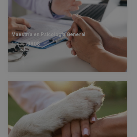
Maestría en Psicología General
980
$
1.960
$