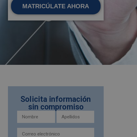
MATRICÚLATE AHORA
Solicita información
sin compromiso
Nombre
Apellidos
y
(Obligatorio)
apellidos
Email
(Obligatorio)