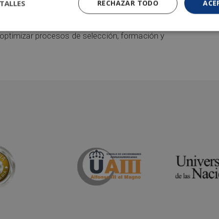
TALLES
RECHAZAR TODO
ACE
 datos y people analytics, lo que facilita la
optimizar procesos de selección, formación y