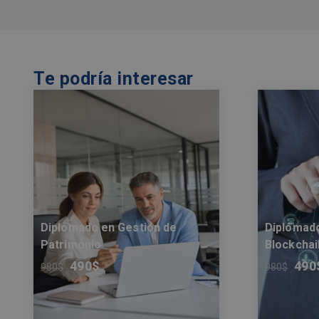
Te podría interesar
Diplomado en Gestión de
Diplomado
Patrimonio
Blockchai
490
$
490
980
$
980
$