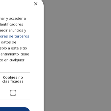
×
n
a
t
nar y acceder a
i
dentificadores
v
medir anuncios y
e
ores de terceros
:
e datos de
solo a este sitio
entimiento; tiene
to en cualquier
Cookies no
clasificadas