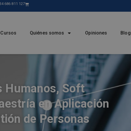
34 686 811 127
Cursos
Quiénes somos
Opiniones
Blog
s Humanos, Soft
aestría en Aplicación
stión de Personas