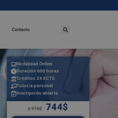
Contacto
Modalidad Online
Duración 600 horas
Créditos 24 ECTS
Tutor/a personal
Inscripción abierta
744
$
2.976
$