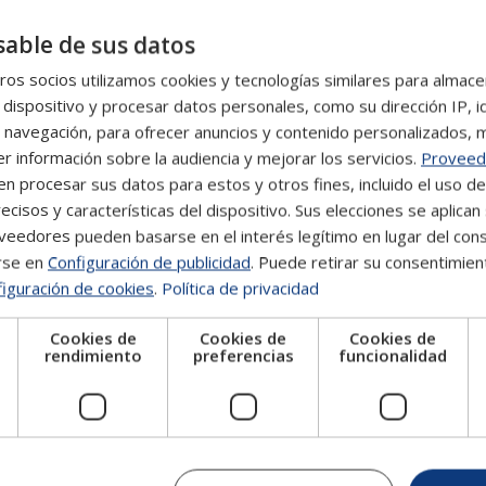
able de sus datos
sos de selección de personal,
diseñar planes de
os socios utilizamos cookies y tecnologías similares para almace
lmente, aprenderás a aplicar habilidades como la
 dispositivo y procesar datos personales, como su dirección IP, i
 de conflictos o la inteligencia emocional.
 navegación, para ofrecer anuncios y contenido personalizados, 
r información sobre la audiencia y mejorar los servicios.
Proveed
 analytics, aprendiendo a interpretar datos, analizar
 procesar sus datos para estos y otros fines, incluido el uso d
s basadas en información
. Además, adquirirás
ecisos y características del dispositivo. Sus elecciones se aplican 
iento, la retención del talento y la transformación
eedores pueden basarse en el interés legítimo en lugar del cons
rse en
Configuración de publicidad
. Puede retirar su consentimien
iguración de cookies
.
Política de privacidad
umanos + Big Data en la Gestión de
Cookies de
Cookies de
Cookies de
e
rendimiento
preferencias
funcionalidad
n el
ámbito de la gestión del talento, el liderazgo
 la toma de decisiones dentro de las empresas. Esta
adas a la dirección y gestión de recursos humanos, el
ecutivo.