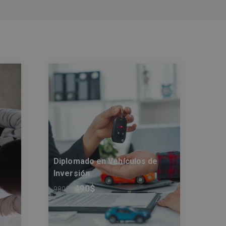
Diplomado en Vehículos de
Inversión
490
$
980
$