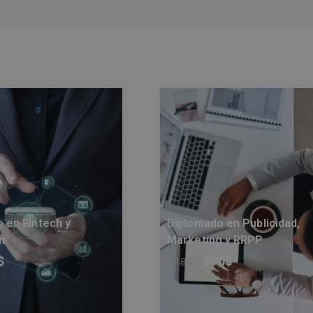
 en Fintech y
Diplomado en Publicidad,
n
Marketing y RRPP
$
590
$
1.180
$