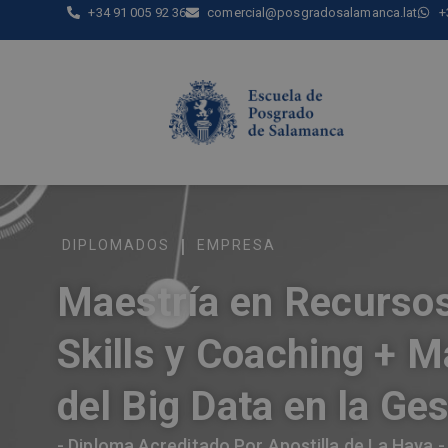
+34 91 005 92 36
comercial@posgradosalamanca.lat
+
|
DIPLOMADOS
EMPRESA
Maestría en Recurso
Skills y Coaching + M
del Big Data en la Ge
- Diploma Acreditado Por Apostilla de La Haya -