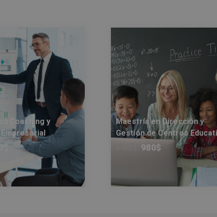
en Coaching y
Maestría en Dirección y
 Empresarial
Gestión de Centros Educat
0
$
980
$
1.960
$