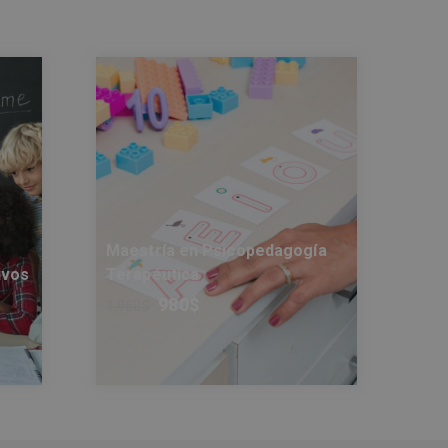
Maestría en Psicopedagogía
ivos
Terapéutica
980
$
1.960
$