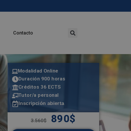
Contacto
Modalidad Online
Duración 900 horas
Créditos 36 ECTS
Tutor/a personal
Inscripción abierta
890
$
3.560
$