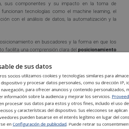
ón, sus componentes y su impacto en la toma de
funcionan tecnologías como el machine learning, el
ación con el análisis de datos, la automatización y la
osicionamiento en buscadores y la forma en que los
to facilita una comprensión clara del
posicionamiento
n con las audiencias actuales.
able de sus datos
ía en IA aplicada al Marketing y en
os socios utilizamos cookies y tecnologías similares para almace
 dispositivo y procesar datos personales, como su dirección IP, i
 navegación, para ofrecer anuncios y contenido personalizados, 
 con el
uso de la Inteligencia Artificial
en la toma de
r información sobre la audiencia y mejorar los servicios.
Proveed
maño y los motores de búsqueda. También, contenido
 procesar sus datos para estos y otros fines, incluido el uso d
SEO, GEO y AEO dentro del contexto del marketing 5.0,
ecisos y características del dispositivo. Sus elecciones se aplican 
eedores pueden basarse en el interés legítimo en lugar del cons
 comunicación con las audiencias.
rse en
Configuración de publicidad
. Puede retirar su consentimien