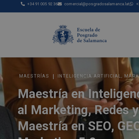
+34 91 005 92 36
comercial@posgradosalamanca.lat
+
|
MAESTRÍAS
INTELIGENCIA ARTIFICIAL
,
MARK
Maestría en Inteligenc
al Marketing, Redes y
Maestría en SEO, GEO