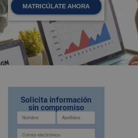
MATRICÚLATE AHORA
al,
Solicita información
sin compromiso
Nombre
Apellidos
y
(Obligatorio)
apellidos
Email
(Obligatorio)