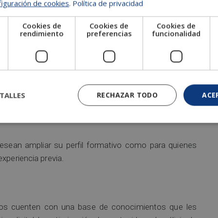
iguración de cookies
.
Política de privacidad
urso inicial donde encontraras información sobre la
onamiento del
Campus Virtual
, el servicio de clases en
Cookies de
Cookies de
Cookies de
mación.
e
rendimiento
preferencias
funcionalidad
directivos, emprendedores, trabajadores, estudiantes y a
imientos relacionados con la inteligencia artificial
TALLES
RECHAZAR TODO
ACE
s digitales y las estrategias de posicionamiento en
sean ampliar su perfil formativo como para quienes
xperiencia previa.
mnos cuenten con una base de conocimientos que les