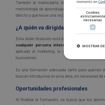
momento en
Conf
También al matricularte, recibirás acceso a un c
metodología de aprendizaje, la titulación, el funci
Cookies
directo y qué hacer una vez hayas finalizado la for
estrictament
necesarias
¿A quién va dirigida esta maestría?
Esta doble titulación está dirigida a empresarios, 
cualquier persona interesada
en adquirir conoc
MOSTRAR DE
aplicada al marketing, la creación de contenido
buscadores.
Es una formación adecuada tanto para quienes de
buscan introducirse en esta área, sin necesidad de e
Oportunidades profesionales
Al finalizar la formación, se busca que los alu