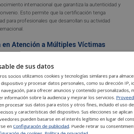
nocimiento internacional que garantiza la autenticidad y
 convenio. Esto permite que la certificación tenga
dad para profesionales que desarrollan su actividad
ernacional.
a en Atención a Múltiples Víctimas
catástrofe es un ámbito de alta especialización dentro
able de sus datos
cias
. La capacidad de coordinar recursos, aplicar
tionar la logística en entornos de alta presión requiere
os socios utilizamos cookies y tecnologías similares para almace
 dispositivo y procesar datos personales, como su dirección IP, i
 navegación, para ofrecer anuncios y contenido personalizados, 
r información sobre la audiencia y mejorar los servicios.
Proveed
comprender esta disciplina desde una visión
 procesar sus datos para estos y otros fines, incluido el uso d
a con las víctimas como la organización de los recursos
ecisos y características del dispositivo. Sus elecciones se aplican 
a. Se busca que los alumnos puedan desarrollar sus
eedores pueden basarse en el interés legítimo en lugar del cons
 la gestión de catástrofes, la logística sanitaria y el
rse en
Configuración de publicidad
. Puede retirar su consentimien
iguración de cookies
.
Política de privacidad