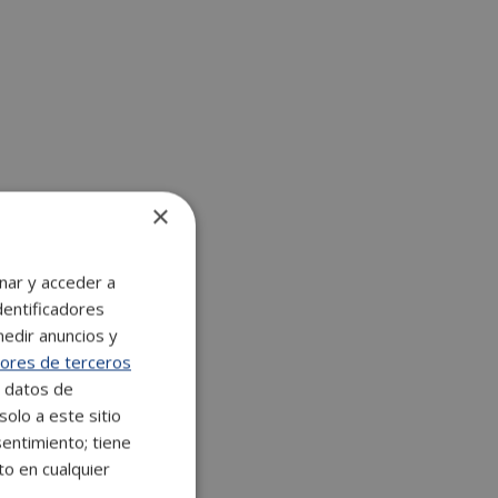
×
nar y acceder a
dentificadores
medir anuncios y
ores de terceros
e datos de
solo a este sitio
entimiento; tiene
to en cualquier