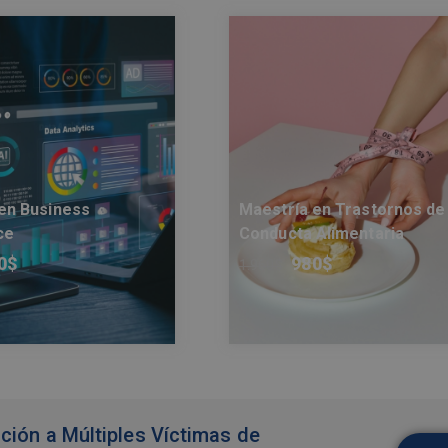
en Business
Maestría en Trastornos de
ce
Conducta Alimentaria
0
$
980
$
1.960
$
ción a Múltiples Víctimas de