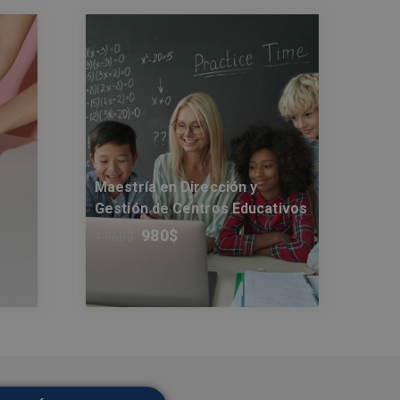
Maestría en Dirección y
Gestión de Centros Educativos
980
$
1.960
$