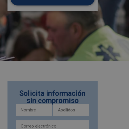
Solicita información
sin compromiso
Nombre
Apellidos
y
(Obligatorio)
apellidos
Email
(Obligatorio)