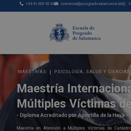
+34 91 005 92 36
comercial@posgradosalamanca.lat
+
|
MAESTRÍAS
PSICOLOGÍA
,
SALUD Y CIENCIAS
Maestría Internaciona
Múltiples Víctimas d
- Diploma Acreditado por Apostilla de la Haya -
Maestría en Atención a Múltiples Víctimas de Catástro