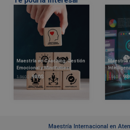
Te podría interesar
Maestría en Coaching, Gestión
Maestría 
Emocional y Mindfulness
Intelligen
980
$
98
1.960
$
1.960
$
Maestría Internacional en Aten