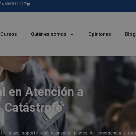
34 686 811 127
Cursos
Quiénes somos
Opiniones
Blog
l en Atención a
e Catástrofe
fe: triaje, soporte vital avanzado, planes de emergencia y ap