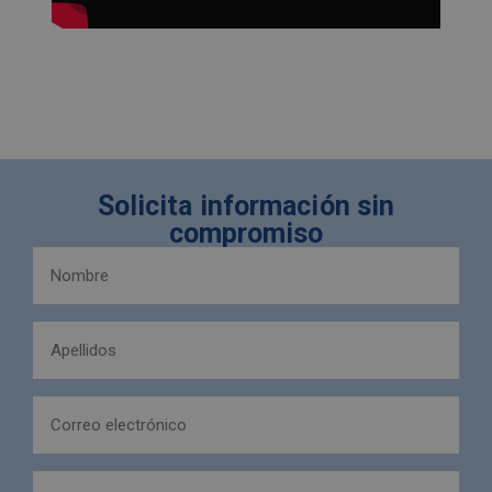
Solicita información sin
compromiso
Nombre
y
apellidos
Apellidos
(Obligatorio)
(Obligatorio)
Email
(Obligatorio)
Teléfono