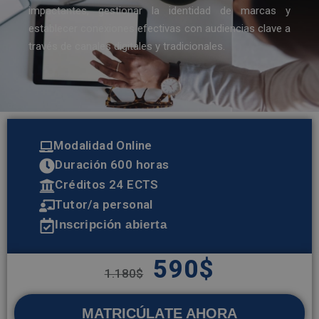
impactantes, gestionar la identidad de marcas y
establecer conexiones efectivas con audiencias clave a
través de canales digitales y tradicionales.
Modalidad Online
Duración 600 horas
Créditos 24 ECTS
Tutor/a personal
Inscripción abierta
590
$
1.180
$
MATRICÚLATE AHORA