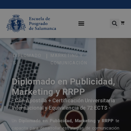
|
DIPLOMADO
MARKETING Y
S
COMUNICACIÓN
Diplomado en Publicidad,
Marketing y RRPP
- Con Apostilla + Certificación Universitaria
Internacional y Equivalencia de 72 ECTS -
Un
Diplomado en Publicidad, Marketing y RRPP
te
capacita para desarrollar estrategias de comunicación