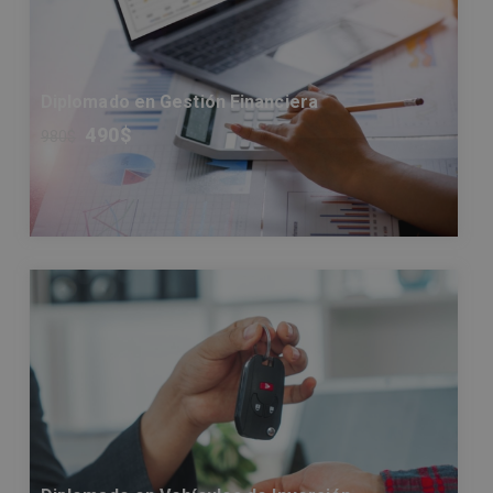
Diplomado en Gestión Financiera
490
$
980
$