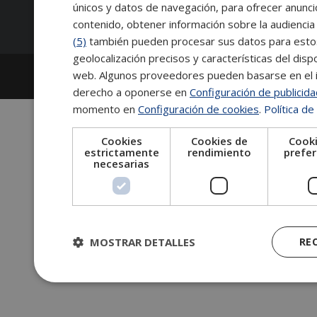
Síguenos:
únicos y datos de navegación, para ofrecer anunci
contenido, obtener información sobre la audiencia 
(5)
también pueden procesar sus datos para estos y
geolocalización precisos y características del dispo
2026
Escuela de Posgrado de Salamanca
web. Algunos proveedores pueden basarse en el in
Información legal
|
Tablón de anuncios
derecho a oponerse en
Configuración de publicid
momento en
Configuración de cookies
.
Política de
Cookies
Cookies de
Cooki
estrictamente
rendimiento
prefer
necesarias
MOSTRAR DETALLES
RE