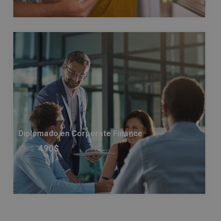
Diplomado en Corporate Finance
490
$
980
$