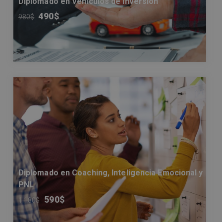
Diplomado en Vehículos de Inversión
490
$
980
$
Diplomado en Coaching, Inteligencia Emocional y
PNL
590
$
1.180
$