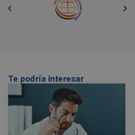
i
v
e
:
Te podría interesar