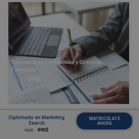
Diplomado en Contabilidad y Dirección
Financiera
590
$
1.180
$
Diplomado en Marketing
MATRICÚLATE
Search
AHORA
490
$
980
$