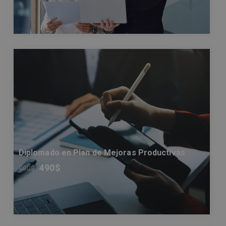
Diplomado en Plan de Mejoras Productivas
490
$
980
$