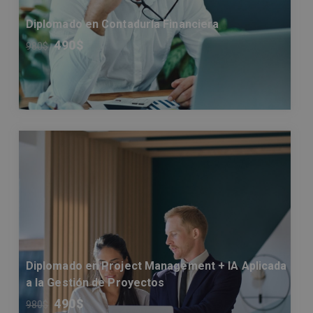
Diplomado en Contaduría Financiera
490
$
980
$
Diplomado en Project Management + IA Aplicada
a la Gestión de Proyectos
490
$
980
$