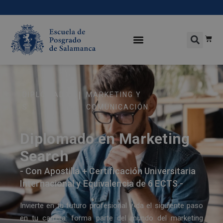
|
DIPLOMADO
MARKETING Y
S
COMUNICACIÓN
Diplomado en Marketing
Search
- Con Apostilla + Certificación Universitaria
Internacional y Equivalencia de 6 ECTS -
Invierte en tu futuro profesional y da el siguiente paso
en tu carrera: forma parte del mundo del marketing