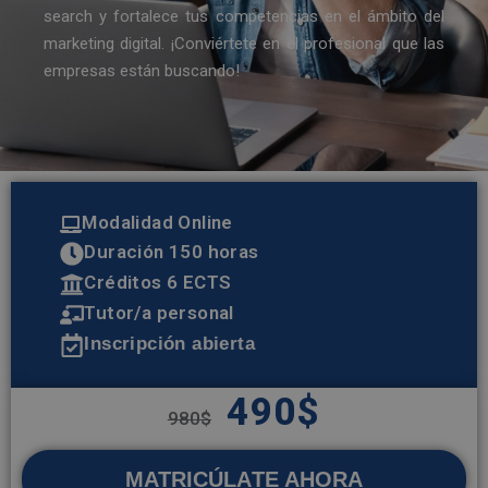
search y fortalece tus competencias en el ámbito del
marketing digital. ¡Conviértete en el profesional que las
empresas están buscando!
Modalidad Online
Duración 150 horas
Créditos 6 ECTS
Tutor/a personal
Inscripción abierta
490
$
980
$
MATRICÚLATE AHORA