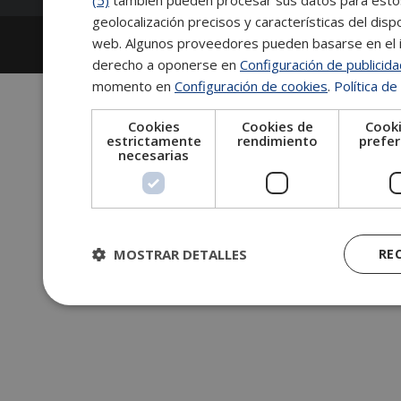
(5)
también pueden procesar sus datos para estos y
geolocalización precisos y características del dispo
2026
Escuela de Posgrado de Salamanca
web. Algunos proveedores pueden basarse en el in
Información legal
|
Tablón de anuncios
derecho a oponerse en
Configuración de publicid
momento en
Configuración de cookies
.
Política de
Cookies
Cookies de
Cooki
estrictamente
rendimiento
prefer
necesarias
MOSTRAR DETALLES
RE