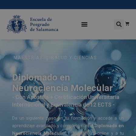
|
MAESTRÍAS
SALUD Y CIENCIAS
Diplomado en
Neurociencia Molecular
- Con Apostilla + Certificación Universitaria
Internacional y Equivalencia de 12 ECTS -
Da un siguiente paso en tu formación y accede a un
aprendizaje avanzado y completo con el
Diplomado en
Neurociencia Molecular
. Estudia 100% online y a tu