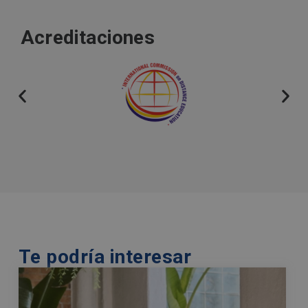
e
r
Acreditaciones
n
a
t
i
v
e
:
Te podría interesar