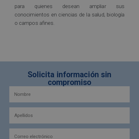
para quienes desean ampliar sus
conocimientos en ciencias de la salud, biología
o campos afines.
Solicita información sin
compromiso
Nombre
y
apellidos
Apellidos
(Obligatorio)
(Obligatorio)
Email