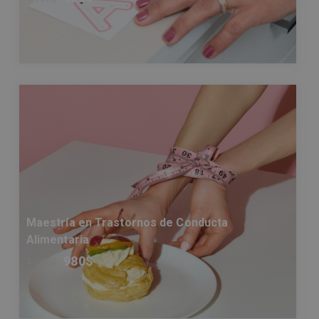
Maestría en Trastornos de Conducta
Alimentaria
980
$
1.960
$