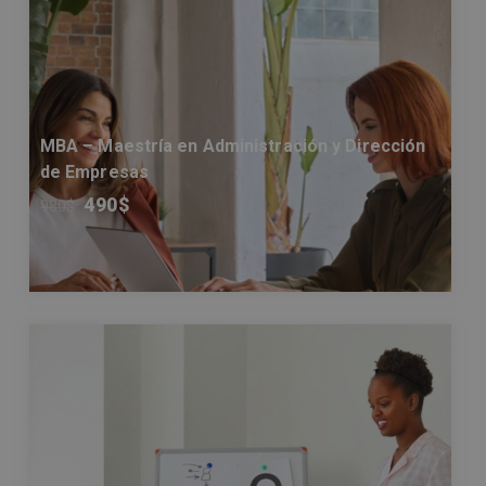
MBA – Maestría en Administración y Dirección
de Empresas
490
$
980
$