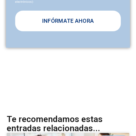
electrónicos):
y/o email):
A
l
t
e
r
n
a
t
i
v
e
Te recomendamos estas
:
entradas relacionadas...