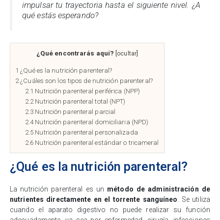
impulsar tu trayectoria hasta el siguiente nivel. ¿A
qué estás esperando?
¿Qué encontrarás aquí?
[
ocultar
]
1
¿Qué es la nutrición parenteral?
2
¿Cuáles son los tipos de nutrición parenteral?
2.1
Nutrición parenteral periférica (NPP)
2.2
Nutrición parenteral total (NPT)
2.3
Nutrición parenteral parcial
2.4
Nutrición parenteral domiciliaria (NPD)
2.5
Nutrición parenteral personalizada
2.6
Nutrición parenteral estándar o tricameral
¿Qué es la nutrición parenteral?
La nutrición parenteral es un
método de administración de
nutrientes directamente en el torrente sanguíneo
. Se utiliza
cuando el aparato digestivo no puede realizar su función