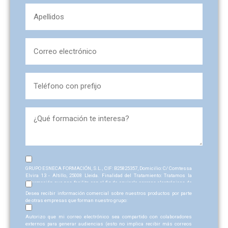
Apellidos
(Obligatorio)
(Obligatorio)
Email
(Obligatorio)
Teléfono
(Obligatorio)
formacion_interesa
Sin
GRUPO ESNECA FORMACIÓN, S.L., CIF: B25825357, Domicilio: C/ Comtessa
nombre
Elvira 13 - Altillo, 25008 Lleida. Finalidad del Tratamiento: Tratamos la
información que nos facilita con el fin de enviarle correos electrónicos de
Sin
(Obligatorio)
tipo comercial relacionado con los productos ofrecidos y otros tipo de
Desea recibir información comercial sobre nuestros productos por parte
productos que fueran de su interés. Legitimación del tratamiento:
nombre
de otras empresas que forman nuestro grupo:
Consentimiento del interesado. Derechos: Puede ejercitar sus derechos
Sin
identificándose suficientemente, dirigiéndose a la dirección
Autorizo que mi correo electrónico sea compartido con colaboradores
admin@grupoesneca.com
. Para más información consulte nuestra
nombre
externos para generar audiencias (esto no implica recibir más correos
Política de Privacidad. Desea recibir información comercial (vía telefónica