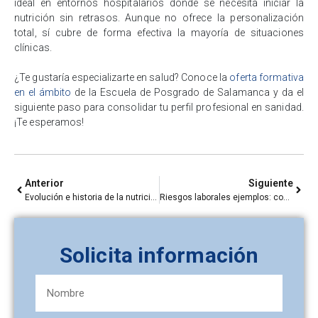
ideal en entornos hospitalarios donde se necesita iniciar la
nutrición sin retrasos. Aunque no ofrece la personalización
total, sí cubre de forma efectiva la mayoría de situaciones
clínicas.
¿Te gustaría especializarte en salud? Conoce la
oferta formativa
en el ámbito
de la Escuela de Posgrado de Salamanca y da el
siguiente paso para consolidar tu perfil profesional en sanidad.
¡Te esperamos!
Anterior
Siguiente
Evolución e historia de la nutrición: ¿cómo ha cambiado a lo largo del tiempo?
Riesgos laborales ejemplos: conoce los peligros y cómo prevenirlos en tu empresa
Solicita información
Nombre
y
apellidos