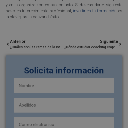
y en la organización en su conjunto. Si deseas dar el siguiente
paso en tu crecimiento profesional,
invertir en tu formación
es
la clave para alcanzar el éxito.
Anterior
Siguiente
¿Cuáles son las ramas de la inteligencia artificial?
¿Dónde estudiar coaching empresarial?
Solicita información
Nombre
y
apellidos
Apellidos
(Obligatorio)
(Obligatorio)
Email
(Obligatorio)