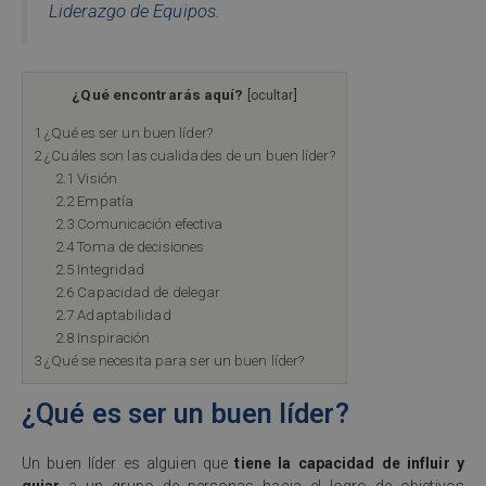
Liderazgo de Equipos
.
¿Qué encontrarás aquí?
[
ocultar
]
1
¿Qué es ser un buen líder?
2
¿Cuáles son las cualidades de un buen líder?
2.1
Visión
2.2
Empatía
2.3
Comunicación efectiva
2.4
Toma de decisiones
2.5
Integridad
2.6
Capacidad de delegar
2.7
Adaptabilidad
2.8
Inspiración
3
¿Qué se necesita para ser un buen líder?
¿Qué es ser un buen líder?
Un buen líder es alguien que
tiene la capacidad de influir y