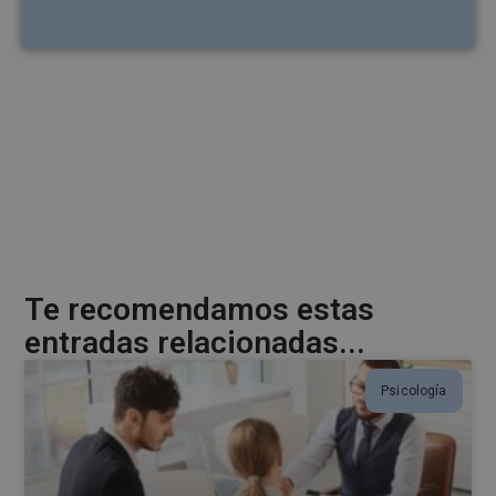
A
l
t
e
r
n
a
t
i
v
e
Te recomendamos estas
:
entradas relacionadas...
Psicología