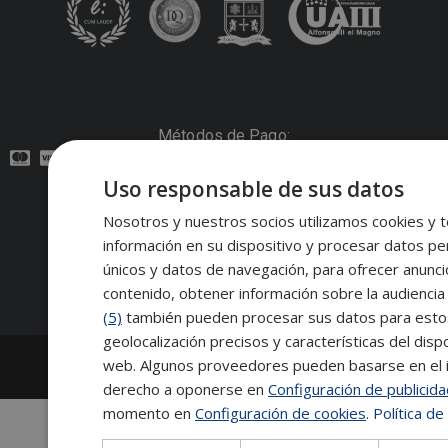
Métodos de Pago:
Uso responsable de sus datos
Contacto:
Nosotros y nuestros socios utilizamos cookies y t
información en su dispositivo y procesar datos pe
Síguenos:
únicos y datos de navegación, para ofrecer anunci
contenido, obtener información sobre la audiencia 
(5)
también pueden procesar sus datos para estos y
geolocalización precisos y características del dispo
2026
Escuela de Posgrado de Salamanca
web. Algunos proveedores pueden basarse en el in
Información legal
|
Tablón de anuncios
derecho a oponerse en
Configuración de publicid
momento en
Configuración de cookies
.
Política de