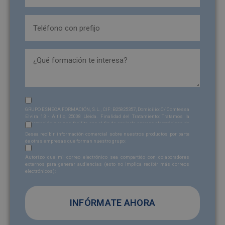
Teléfono
(Obligatorio)
formacion_interesa
Sin
GRUPO ESNECA FORMACIÓN, S.L., CIF: B25825357, Domicilio: C/ Comtessa
nombre
Elvira 13 - Altillo, 25008 Lleida. Finalidad del Tratamiento: Tratamos la
información que nos facilita con el fin de enviarle correos electrónicos de
Sin
(Obligatorio)
tipo comercial relacionado con los productos ofrecidos y otros tipo de
Desea recibir información comercial sobre nuestros productos por parte
productos que fueran de su interés. Legitimación del tratamiento:
nombre
de otras empresas que forman nuestro grupo:
Consentimiento del interesado. Derechos: Puede ejercitar sus derechos
Sin
identificándose suficientemente, dirigiéndose a la dirección
Autorizo que mi correo electrónico sea compartido con colaboradores
admin@grupoesneca.com
. Para más información consulte nuestra
nombre
externos para generar audiencias (esto no implica recibir más correos
Política de Privacidad. Desea recibir información comercial (vía telefónica
electrónicos):
y/o email):