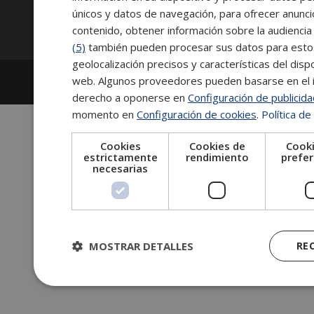
Síguenos:
únicos y datos de navegación, para ofrecer anunci
contenido, obtener información sobre la audiencia 
(5)
también pueden procesar sus datos para estos y
geolocalización precisos y características del dispo
2026
Escuela de Posgrado de Salamanca
web. Algunos proveedores pueden basarse en el in
Información legal
|
Tablón de anuncios
derecho a oponerse en
Configuración de publicid
momento en
Configuración de cookies
.
Política de
Cookies
Cookies de
Cooki
estrictamente
rendimiento
prefer
necesarias
MOSTRAR DETALLES
RE