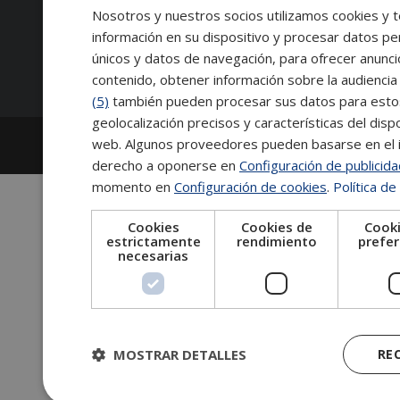
Nosotros y nuestros socios utilizamos cookies y t
información en su dispositivo y procesar datos pe
Síguenos:
únicos y datos de navegación, para ofrecer anunci
contenido, obtener información sobre la audiencia 
(5)
también pueden procesar sus datos para estos y
geolocalización precisos y características del dispo
2026
Escuela de Posgrado de Salamanca
web. Algunos proveedores pueden basarse en el in
Información legal
|
Tablón de anuncios
derecho a oponerse en
Configuración de publicid
momento en
Configuración de cookies
.
Política de
Cookies
Cookies de
Cooki
estrictamente
rendimiento
prefer
necesarias
MOSTRAR DETALLES
RE