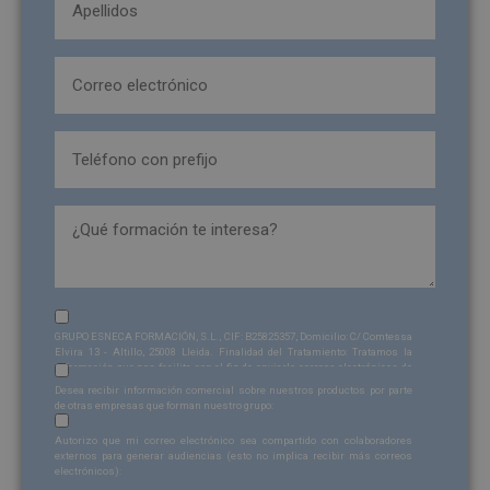
(Obligatorio)
Email
(Obligatorio)
Teléfono
(Obligatorio)
formacion_interesa
Sin
GRUPO ESNECA FORMACIÓN, S.L., CIF: B25825357, Domicilio: C/ Comtessa
nombre
Elvira 13 - Altillo, 25008 Lleida. Finalidad del Tratamiento: Tratamos la
información que nos facilita con el fin de enviarle correos electrónicos de
Sin
(Obligatorio)
tipo comercial relacionado con los productos ofrecidos y otros tipo de
Desea recibir información comercial sobre nuestros productos por parte
productos que fueran de su interés. Legitimación del tratamiento:
nombre
de otras empresas que forman nuestro grupo:
Consentimiento del interesado. Derechos: Puede ejercitar sus derechos
Sin
identificándose suficientemente, dirigiéndose a la dirección
Autorizo que mi correo electrónico sea compartido con colaboradores
admin@grupoesneca.com
. Para más información consulte nuestra
nombre
externos para generar audiencias (esto no implica recibir más correos
Política de Privacidad. Desea recibir información comercial (vía telefónica
electrónicos):
y/o email):