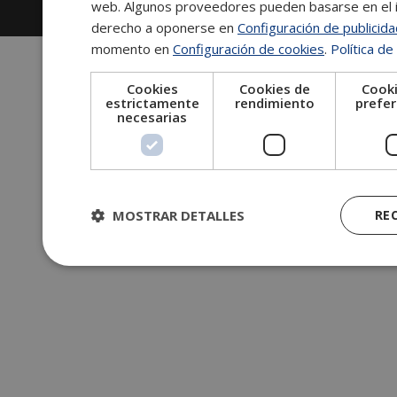
web. Algunos proveedores pueden basarse en el in
Información legal
|
Tablón de anuncios
derecho a oponerse en
Configuración de publicid
momento en
Configuración de cookies
.
Política de
Cookies
Cookies de
Cooki
estrictamente
rendimiento
prefer
necesarias
MOSTRAR DETALLES
RE