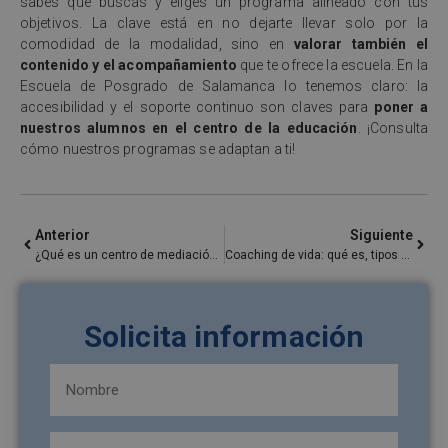
sabes qué buscas y eliges un programa alineado con tus
objetivos. La clave está en no dejarte llevar solo por la
comodidad de la modalidad, sino en
valorar también el
contenido y el acompañamiento
que te ofrece la escuela. En la
Escuela de Posgrado de Salamanca lo tenemos claro: la
accesibilidad y el soporte continuo son claves para
poner a
nuestros alumnos en el centro de la educación
. ¡Consulta
cómo nuestros programas se adaptan a ti!
Anterior
Siguiente
¿Qué es un centro de mediación familiar?
Coaching de vida: qué es, tipos y cómo se hace
Solicita información
Nombre
y
apellidos
Apellidos
(Obligatorio)