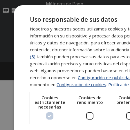
Métodos de Pago:
Uso responsable de sus datos
Contacto:
Nosotros y nuestros socios utilizamos cookies y t
información en su dispositivo y procesar datos pe
Síguenos:
únicos y datos de navegación, para ofrecer anunci
contenido, obtener información sobre la audiencia 
(5)
también pueden procesar sus datos para estos y
geolocalización precisos y características del dispo
2026
Escuela de Posgrado de Salamanca
web. Algunos proveedores pueden basarse en el in
Información legal
|
Tablón de anuncios
derecho a oponerse en
Configuración de publicid
momento en
Configuración de cookies
.
Política de
Cookies
Cookies de
Cooki
estrictamente
rendimiento
prefer
necesarias