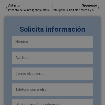
Anterior
Siguiente
Impacto de la inteligencia artificial en la sociedad: ¿Cómo afecta a la humanidad?
Inteligencia Artificial: metas y objetivos clave
Solicita información
Nombre
y
apellidos
Apellidos
(Obligatorio)
(Obligatorio)
Email
(Obligatorio)
Teléfono
(Obligatorio)
formacion_interesa