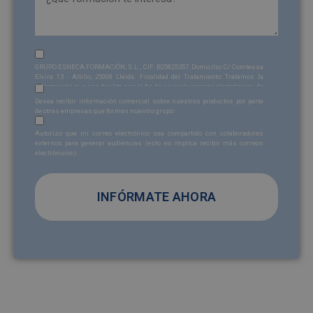
Sin
GRUPO ESNECA FORMACIÓN, S.L., CIF: B25825357, Domicilio: C/ Comtessa
nombre
Elvira 13 - Altillo, 25008 Lleida. Finalidad del Tratamiento: Tratamos la
información que nos facilita con el fin de enviarle correos electrónicos de
Sin
(Obligatorio)
tipo comercial relacionado con los productos ofrecidos y otros tipo de
Desea recibir información comercial sobre nuestros productos por parte
productos que fueran de su interés. Legitimación del tratamiento:
nombre
de otras empresas que forman nuestro grupo:
Consentimiento del interesado. Derechos: Puede ejercitar sus derechos
Sin
identificándose suficientemente, dirigiéndose a la dirección
Autorizo que mi correo electrónico sea compartido con colaboradores
admin@grupoesneca.com
. Para más información consulte nuestra
nombre
externos para generar audiencias (esto no implica recibir más correos
Política de Privacidad. Desea recibir información comercial (vía telefónica
electrónicos):
y/o email):
A
l
t
e
r