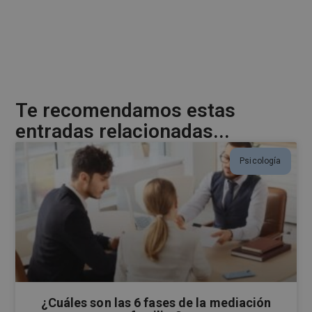
n
a
t
i
v
e
Te recomendamos estas
:
entradas relacionadas...
Psicología
¿Cuáles son las 6 fases de la mediación